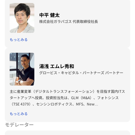
中平 健太
株式会社ガラパゴス 代表取締役社長
もっとみる
湯浅 エムレ秀和
グロービス・キャピタル・パートナーズ パートナー
主に産業変革（デジタルトランスフォーメーション）を目指す国内ITス
タートアップへ投資。投資担当先は、GLM（M&A）、フォトシンス
（TSE 4379）、センシンロボティクス、MFS、New
Standard、Matsuri Technologies、Global Mobility Service、
もっとみる
Shippio、CADDi、estie、Leaner Technologies、ascend、
medicalforce、Facilo 等。
モデレーター
グロービス経営大学院（MBA）講師。