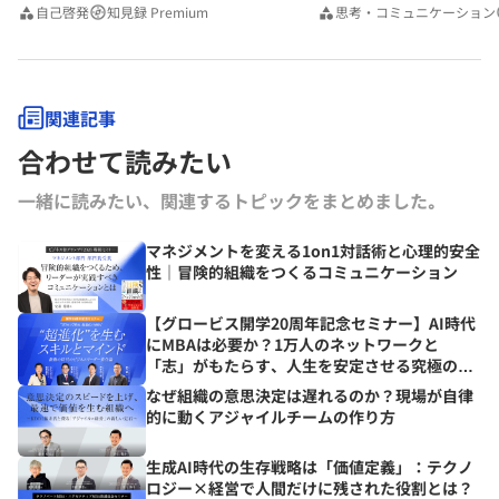
みんなの相談室Premium
自己啓発
知見録 Premium
思考・コミュニケーション
関連記事
合わせて読みたい
一緒に読みたい、関連するトピックをまとめました｡
マネジメントを変える1on1対話術と心理的安全
性｜冒険的組織をつくるコミュニケーション
【グロービス開学20周年記念セミナー】AI時代
にMBAは必要か？1万人のネットワークと
「志」がもたらす、人生を安定させる究極の資
産とは？
なぜ組織の意思決定は遅れるのか？現場が自律
的に動くアジャイルチームの作り方
生成AI時代の生存戦略は「価値定義」：テクノ
ロジー×経営で人間だけに残された役割とは？