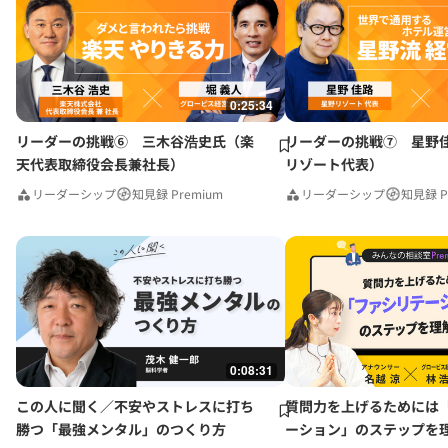
0:25:34
リーダーの挑戦⑥ 三木谷浩史氏（楽
リーダーの挑戦⑦ 星野
天代表取締役会長兼社長）
リゾート代表）
リーダーシップ
知見録 Premium
リーダーシップ
知見録 P
0:08:31
この人に聞く／不安やストレスに打ち
質問力を上げるためには
勝つ「最強メンタル」のつくり方
ーション」のステップを