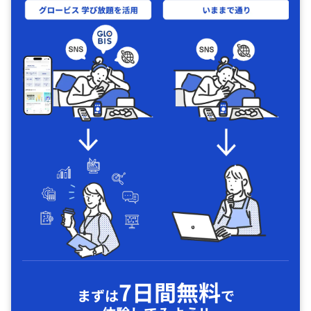
7日間無料
まずは
で