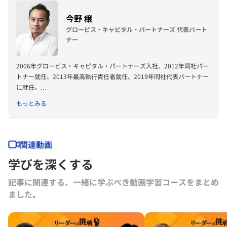
ハーバードビジネススクール卒（MBA）、オハイオ州立大学ビジネス
学部卒。
今野 穣
グロービス・キャピタル・パートナーズ 代表パート
ナー
2006年グロービス・キャピタル・パートナーズ入社、2012年同社パー
トナー就任、2013年最高執行責任者就任、2019年同社代表パートナー
に就任。
主なトラックレコードは、Visional（旧ビズリーチ）、Yappli、クリー
もっとみる
マ、アカツキ、ブイキューブ、ライフネット生命保険、Quipper、キラ
メックス。
主な投資担当先は、スマートニュース、アンドパッド、READYFOR、
akippa、アグリメディア、FLYWHEEL、リノベる。、tebiki、セイビ
関連動画
ー、ナレッジワーク、TEARASSなど。
学びを深くする
同社以前は、経営コンサルティング会社（現PwC）にて、プロジェク
トマネジャーを歴任。東京大学法学部卒。
記事に関連する、一緒に学ぶべき動画学習コースをまとめ
ました｡