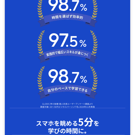
5分
スマホを眺める
を
学びの時間に｡