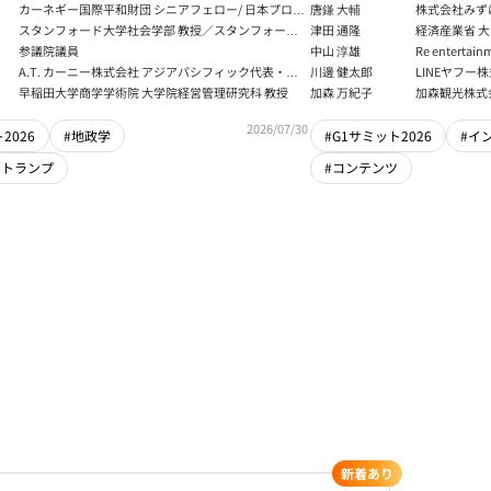
田健児×関灘茂×堀井巌×筒井清
る真の条件
カーネギー国際平和財団 シニアフェロー/ 日本プログ
唐鎌 大輔
株式会社みず
ラムディレクター
ト
スタンフォード大学社会学部 教授／スタンフォード
津田 通隆
経済産業省 大
大学アジア太平洋研究センター 所長／東京財団 名誉
デジタル経済
参議院議員
中山 淳雄
Re enter
フェロー
報処理推進機
講師／Plott
A.T. カーニー株式会社 アジアパシフィック代表・日
川邊 健太郎
LINEヤフー
センター 情報分
本法人会長
早稲田大学商学学術院 大学院経営管理研究科 教授
加森 万紀子
加森観光株式
任者
2026/07/30
2026
#地政学
#G1サミット2026
#イ
・トランプ
#コンテンツ
新着あり