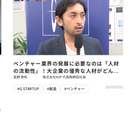
ベンチャー業界の発展に必要なのは「人材
の流動性」！大企業の優秀な人材がどんど
んスタートアップに来ることが重要～KVP
長野 泰和
株式会社KVP 代表取締役社長
長野泰和社長インタビュー
2019/07/03
#G-STARTUP
#創造
#ベンチャー
7