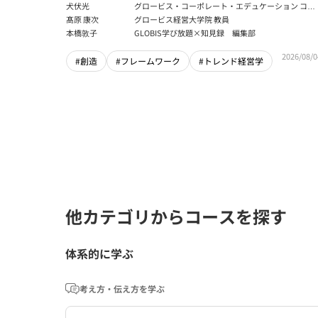
ン
犬伏光
グロービス・コーポレート・エデュケーション コー
ポレート・ソリューション・チーム コンサルタント
髙原 康次
グロービス経営大学院 教員
本橋敦子
GLOBIS学び放題×知見録 編集部
2026/08/0
#創造
#フレームワーク
#トレンド経営学
他カテゴリからコースを探す
体系的に学ぶ
考え方・伝え方を学ぶ