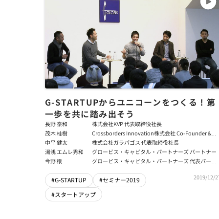
G-STARTUPからユニコーンをつくる！第
一歩を共に踏み出そう
長野 泰和
株式会社KVP 代表取締役社長
茂木 桂樹
Crossborders Innovation株式会社 Co-Founder &
CEO
中平 健太
株式会社ガラパゴス 代表取締役社長
湯浅 エムレ秀和
グロービス・キャピタル・パートナーズ パートナー
今野 穣
グロービス・キャピタル・パートナーズ 代表パート
ナー
2019/12/2
#G-STARTUP
#セミナー2019
#スタートアップ