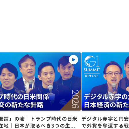
退論」の嘘｜トランプ時代の日米
デジタル赤字と円
在地｜日本が取るべき3つの生存
で外貨を奪還する