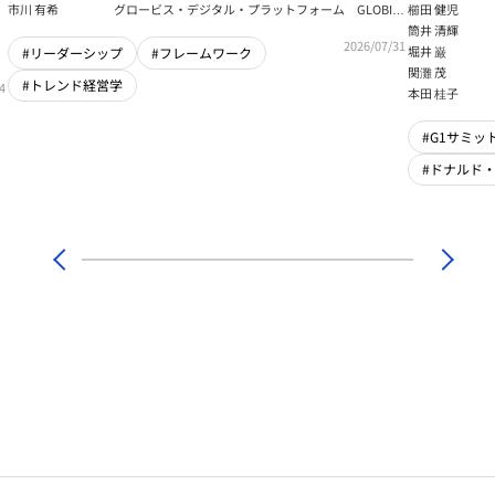
強いチーム」をつくるパス・ゴール理論
戦略【櫛
市川 有希
グロービス・デジタル・プラットフォーム GLOBIS
櫛田 健児
学び放題 編集部・コンテンツ開発チーム
筒井 清輝
輝】
2026/07/31
堀井 巌
#リーダーシップ
#フレームワーク
関灘 茂
#トレンド経営学
4
本田 桂子
#G1サミット
#ドナルド