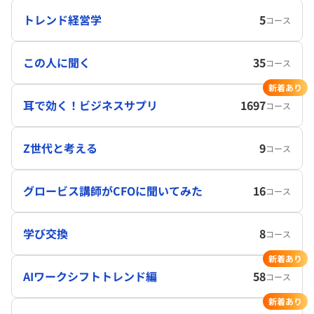
トレンド経営学
5
コース
この人に聞く
35
コース
新着あり
耳で効く！ビジネスサプリ
1697
コース
Z世代と考える
9
コース
グロービス講師がCFOに聞いてみた
16
コース
学び交換
8
コース
新着あり
AIワークシフトトレンド編
58
コース
新着あり