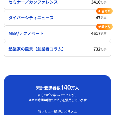
セミナー／カンファレンス
3416
記事
新着あり
ダイバーシティニュース
47
記事
新着あり
MBA/テクノベート
4617
記事
起業家の風景（創業者コラム）
732
記事
1
40
累計受講者数
万人
多くのビジネスパーソンが、
スキマ時間学習にアプリを活用しています
総レビュー数10,000件以上