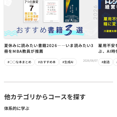
夏休みに読みたい書籍2026――いま読みたい3
雇用不安
冊をMBA教員が推薦
ぶ、AI
2026/08/07
#〇〇な本まとめ
#おすすめ本
#生成AI
#創造
他カテゴリからコースを探す
体系的に学ぶ