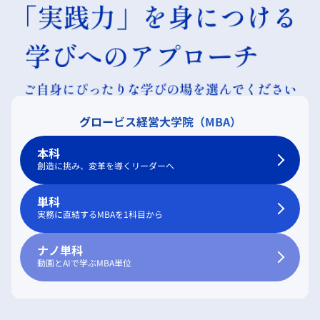
グロービス経営大学院（MBA）
本科
創造に挑み、変革を導くリーダーへ
単科
実務に直結するMBAを1科目から
ナノ単科
動画とAIで学ぶMBA単位