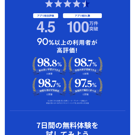
アプリ総合評価
アプリ総DL数
4.5
1
00
万件
突破
7日間の無料体験を
試してみよう