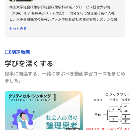
南山大学総合政策学部総合政策学科卒業／グロービス経営大学院
（MBA）修了 基幹系システムの設計・開発を行うSI企業に新卒入社
し、大手金融機関の基幹システムや総合商社の生産管理システムの設
計・開発を担当。その後グロービスに入社し、経営大学院／グロービ
もっとみる
ス・マネジメント・スクールの東京校にて、6年間クラスオペレーショ
ンや履修関連の学生相談窓口の責任者を担当。現在はアルムナイ向けの
各種サービスの企画運営を担当。また、思考領域の研究、コンテンツ開
発も担当している。
関連動画
学びを深くする
記事に関連する、一緒に学ぶべき動画学習コースをまとめ
ました｡
1:45:39