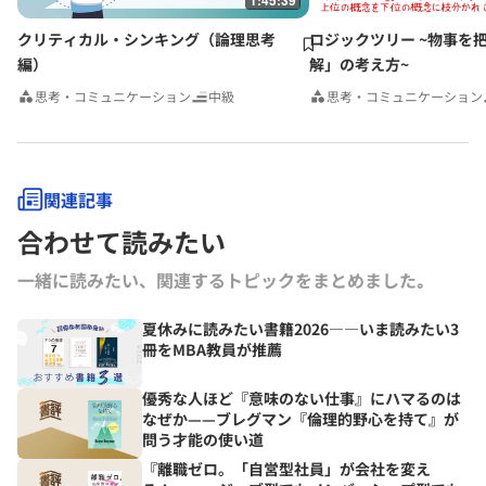
クリティカル・シンキング（論理思考
ロジックツリー ~物事を
編）
解」の考え方~
思考・コミュニケーション
中級
思考・コミュニケーション
関連記事
合わせて読みたい
一緒に読みたい、関連するトピックをまとめました｡
夏休みに読みたい書籍2026――いま読みたい3
冊をMBA教員が推薦
優秀な人ほど『意味のない仕事』にハマるのは
なぜか——ブレグマン『倫理的野心を持て』が
問う才能の使い道
『離職ゼロ。「自営型社員」が会社を変え