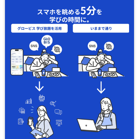
5分
スマホを眺める
を
学びの時間に｡