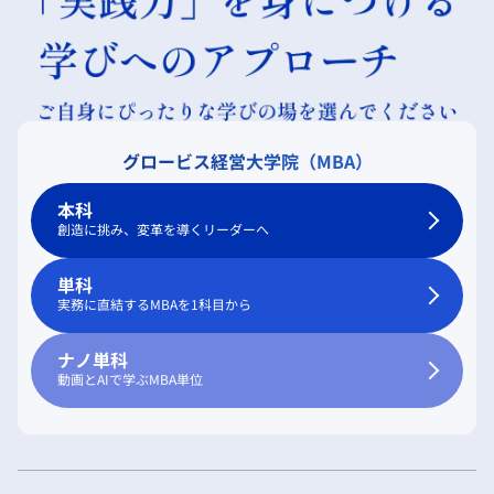
グロービス経営大学院（MBA）
本科
創造に挑み、変革を導くリーダーへ
単科
実務に直結するMBAを1科目から
ナノ単科
動画とAIで学ぶMBA単位