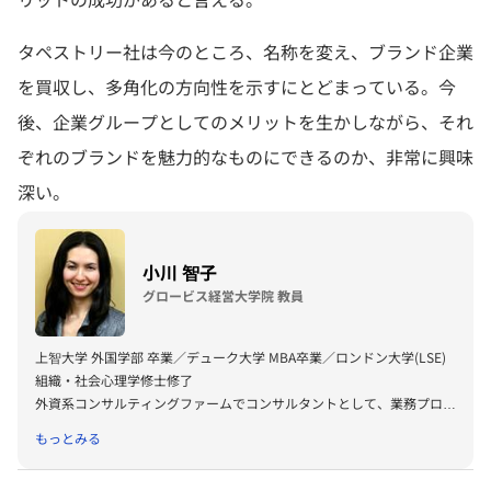
タペストリー社は今のところ、名称を変え、
ブランド企業
を買収し、多角化の方向性を示すにとどまっている。
今
後、企業グループとしてのメリットを生かしながら、
それ
ぞれのブランドを魅力的なものにできるのか、
非常に興味
深い。
小川 智子
グロービス経営大学院 教員
上智大学 外国学部 卒業／デューク大学 MBA卒業／ロンドン大学(LSE)
組織・社会心理学修士修了
外資系コンサルティングファームでコンサルタントとして、業務プロセ
ス改善・ITシステム導入に従事。その後、外資系ソフトウェア企業に
もっとみる
て、新規市場開拓を担う営業・マーケティング部門の立上やM＆A統合
プロジェクトに携わる。その後グロービスに入社し、グロービス経営大