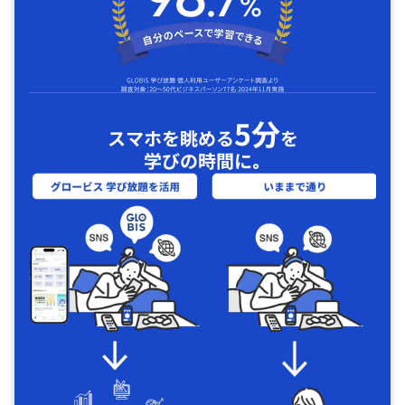
5分
スマホを眺める
を
学びの時間に｡