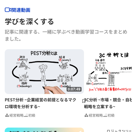
学院 英語フルタイムMBAの立上企画に携わった後、英語MBAマーケテ
ィング責任者となる。現在では、グロービス経営大学院教員として、デ
関連動画
ジタルテクノロジーを活用した変革・事業創造分野の研究や講師登壇を
学びを深くする
行っている。
記事に関連する、一緒に学ぶべき動画学習コースをまとめ
ました｡
0:07:49
PEST分析 ~企業経営の前提となるマク
3C分析 ~市場・競合・自
ロ環境を分析する~
戦略を立案する~
経営戦略
初級
経営戦略
初級