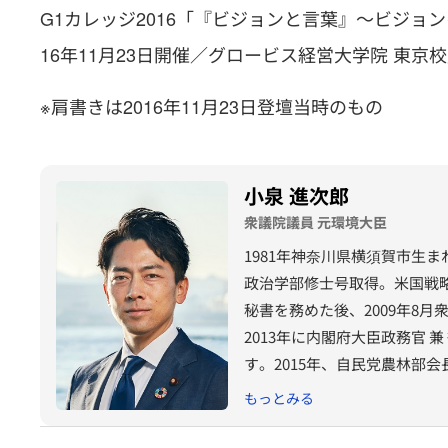
G1カレッジ2016「『ビジョンと言葉』～ビジョ
16年11月23日開催／グロービス経営大学院 東京校
※肩書きは2016年11月23日登壇当時のもの
小泉 進次郎
衆議院議員 元環境大臣
1981年神奈川県横須賀市生
政治学部修士号取得。米国戦略
秘書を務めた後、2009年8月
2013年に内閣府大臣政務官
す。2015年、自民党農林部会
長として人生100年時代に向け
もっとみる
閣府特命担当大臣（原子力防災
力防災）に再任。2021年1