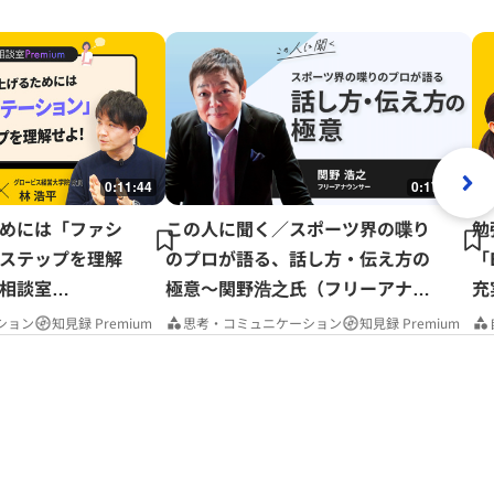
0:11:44
0:17:37
めには「ファシ
この人に聞く／スポーツ界の喋り
勉
ステップを理解
のプロが語る、話し方・伝え方の
「
相談室
極意～関野浩之氏（フリーアナウ
充
ンサー）
P
ション
知見録 Premium
思考・コミュニケーション
知見録 Premium