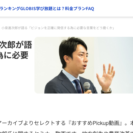
ランキング
GLOBIS学び放題とは？
料金プラン
FAQ
動画】小泉進次郎が語る「ビジョンを正確に発信する為に必要な言葉をどう磨くか」
進次郎が語
為に必要
カイブよりセレクトする『おすすめPickup動画』。