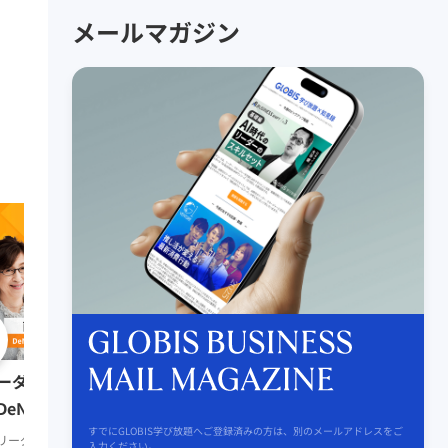
メールマガジン
0:51:41
リーダーの挑戦② 田坂
ーダーの挑戦⑨ 南場智子氏
（多摩大学大学院名誉教
DeNA会長）
すでにGLOBIS学び放題へご登録済みの方は、別のメールアドレスをご
リーダーシップ
知見録 Prem
リーダーシップ
知見録 Premium
入力ください。