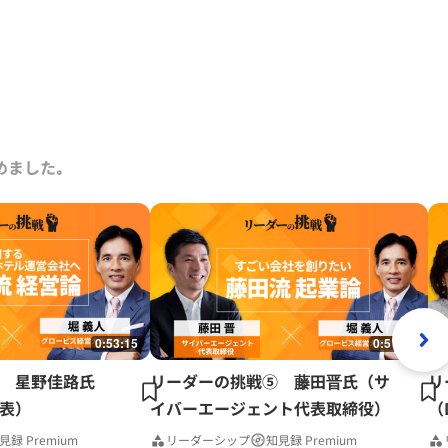
めました｡
0:53:15
0:51:41
 星野佳路氏
リーダーの挑戦⑤ 藤田晋氏（サ
リ
表）
イバーエージェント代表取締役）
（
見録 Premium
リーダーシップ
知見録 Premium