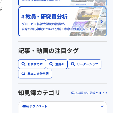
で
が
記事・動画の注目タグ
おすすめ本
生成AI
リーダーシップ
基本の会計用語
知見録カテゴリ
学び放題×知見録とは？
MBA/テクノベート