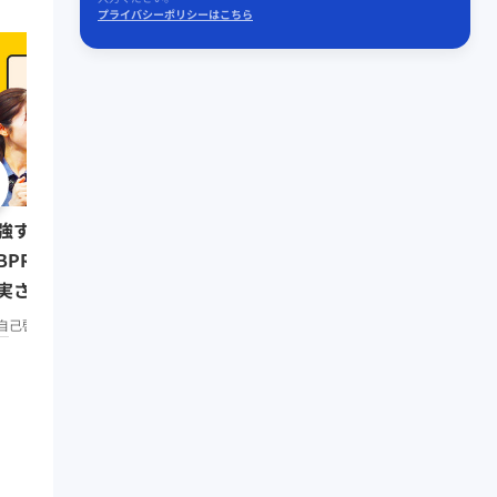
プライバシーポリシーはこちら
0:08:07
強する習慣をつけたい人は
リーダーの挑戦⑥ 三木
BPR」で仕事もプライベートも
（楽天代表取締役会長兼
実させよう／みんなの相談室
リーダーシップ
知見録 Prem
remium
自己啓発
知見録 Premium