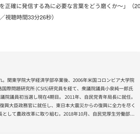
ンを正確に発信する為に必要な言葉をどう磨くか～」（2
／視聴時間33分26秒）
まれ。関東学院大学経済学部卒業後、2006年米国コロンビア大学院
国際問題研究所 (CSIS)研究員を経て、衆議院議員小泉純一郎氏
衆議院議員初当選し現在4期目。 2011年、自民党青年局長に就任。
 兼 復興大臣政務官に就任し、東日本大震災からの復興に全力を尽く
長として農政改革に取り組む。2018年10月、自民党厚生労働部会
た新たな社会保障の実現に取り組む。 2019年9月、環境大臣 兼 内
）に就任。2020年9月、環境大臣 兼 内閣府特命担当大臣（原子
1月、自民党 総務会長代理に就任。