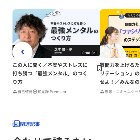
0:08:31
この人に聞く／不安やストレスに
質問力を上げるた
打ち勝つ「最強メンタル」のつく
リテーション」の
り方
せよ！／みんなの
Premium
自己啓発
知見録 Premium
思考・コミュニケー
関連記事