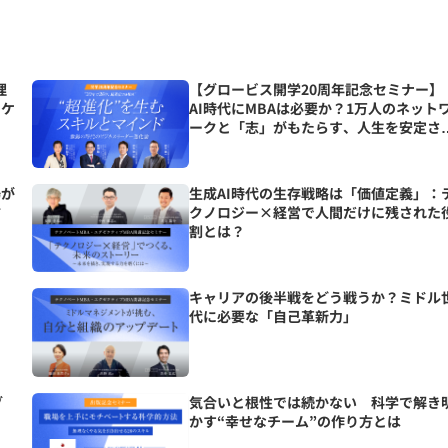
理
【グロービス開学20周年記念セミナー】
ニケ
AI時代にMBAは必要か？1万人のネット
ークと「志」がもたらす、人生を安定さ
る究極の資産とは？
場が
生成AI時代の生存戦略は「価値定義」：
方
クノロジー×経営で人間だけに残された
割とは？
の
キャリアの後半戦をどう戦うか？ミドル
代に必要な「自己革新力」
グ
気合いと根性では続かない 科学で解き
かす“幸せなチーム”の作り方とは