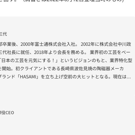
三代
部卒業後、2000年富士通株式会社入社。 2002年に株式会社中川政
三代社長に就任、2018年より会長を務める。 業界初の工芸をベー
、「日本の工芸を元気にする！」というビジョンのもと、業界特化型
を開始。初クライアントである長崎県波佐見焼の陶磁器メーカ
ランド「HASAMI」を立ち上げ空前の大ヒットとなる。現在は奈
ネスを生み出し、街を元気にするプロジェクト「N.PARK
観光によるビジョンの実現を目指している。
締役CEO