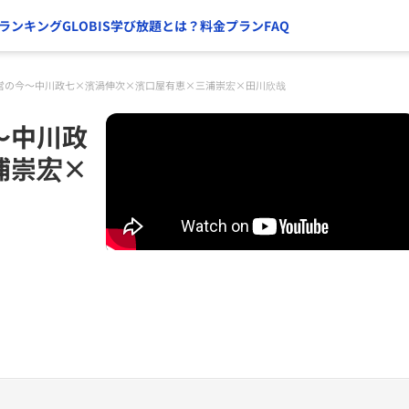
ランキング
GLOBIS学び放題とは？
料金プラン
FAQ
営の今～中川政七×濱渦伸次×濱口屋有恵×三浦崇宏×田川欣哉
～中川政
浦崇宏×