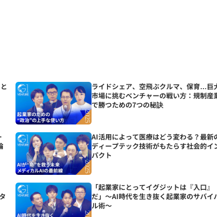
Iと
ライドシェア、空飛ぶクルマ、保育…巨
市場に挑むベンチャーの戦い方：規制産
で勝つための7つの秘訣
ー
AI活用によって医療はどう変わる？最新
論
ディープテック技術がもたらす社会的イ
パクト
。
「起業家にとってイグジットは『入口』
カタ
だ」〜AI時代を生き抜く起業家のサバイ
ル術〜