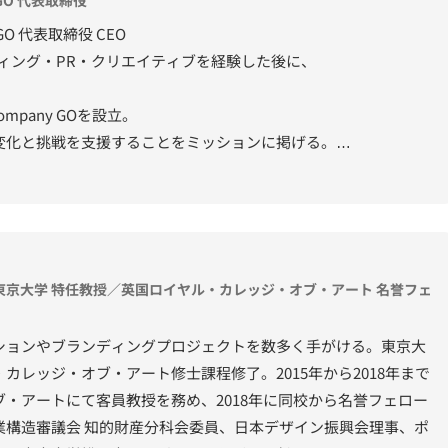
ny GO 代表取締役 CEO
ケティング・PR・クリエイティブを経験した後に、
 Company GOを設立。
変化と挑戦を支援することをミッションに掲げる。
といったナショナルクライアントのマーケティングから、
ロジェクトまで幅広く手掛ける。
グランプリ、ACC TOKYO CREATIVITY AWORDS グランプリ/総務大
ば人生は変わる）』（SBクリエイティブ）がAmazonのビジネ
／東京大学 特任教授／英国ロイヤル・カレッジ・オブ・アート 名誉フェ
 実装で現実を動かす』（文藝春秋）ほか著書は5冊。
ションやブランディングプロジェクトを数多く手がける。東京大
催。
カレッジ・オブ・アート修士課程修了。2015年から2018年まで
・アートにて客員教授を務め、2018年に同校から名誉フェロー
業構造審議会 知的財産分科会委員、日本デザイン振興会理事、ポ