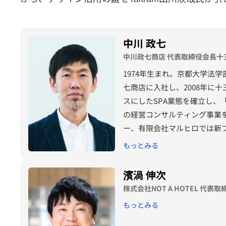
中川 政七
中川政七商店 代表取締役会長十
1974年生まれ。京都大学法学
七商店に入社し、2008年に十
スにしたSPA業態を確立し
の経営コンサルティング事業
ー、有限会社マルヒロでは新ブ
良の地に数多くのスモールビジ
もっとみる
PROJECT」を提唱。産業
濱渦 伸次
株式会社NOT A HOTEL 代表取
もっとみる