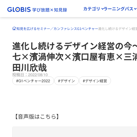
カテゴリ
ラーニングパス
知見を広げる
セミナー／カンファレンス
G1ベンチャー
進化し続けるデザイン経
進化し続けるデザイン経営の今
七×濱渦伸次×濱口屋有恵×三
田川欣哉
投稿日：2022/08/10
#G1ベンチャー2022
#デザイン
#デザイン経営
【音声版はこちら】