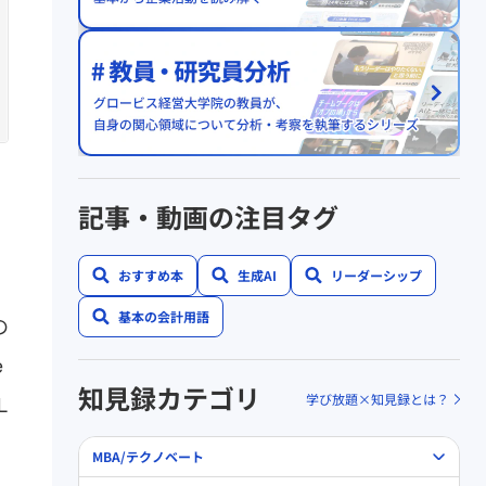
記事・動画の注目タグ
おすすめ本
生成AI
リーダーシップ
基本の会計用語
の
e
知見録カテゴリ
学び放題×知見録とは？
L
MBA/テクノベート