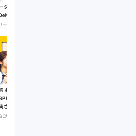
リーダーの挑戦② 田坂
ーダーの挑戦⑨ 南場智子氏
（多摩大学大学院名誉教
DeNA会長）
リーダーシップ
知見録 Prem
リーダーシップ
知見録 Premium
0:08:07
強する習慣をつけたい人は
リーダーの挑戦⑥ 三木
BPR」で仕事もプライベートも
（楽天代表取締役会長兼
実させよう／みんなの相談室
リーダーシップ
知見録 Prem
remium
自己啓発
知見録 Premium