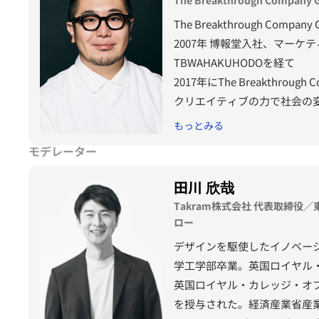
The Breakthrough Compa
2007年 博報堂入社、マー
TBWAHAKUHODOを経て
2017年にThe Breakthrough
クリエイティブの力で社会の
コンビニ大手からメガバンク
もっとみる
スタートアップや自治体のプ
モデレーター
Cannes Lions、PRアワード
臣賞など受賞多数。
田川 欣哉
著書『言語化力（言葉にできれ
Takram株式会社 代表取締役
ス書ランキングで１位に。
ロー
『超クリエイティブ 発想 ×
デザインを駆使したイノベー
THE CREATIVE ACADEMY主
学工学部卒業。英国ロイヤル・
英国ロイヤル・カレッジ・オブ
を授与された。経済産業省産