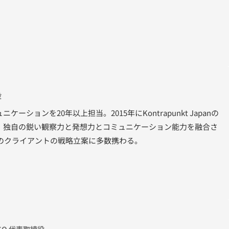
役
ションを20年以上担当。2015年にKontrapunkt Japanの
。独自の鋭い観察力と発想力とコミュニケーション能力を融合さ
国内外のクライアントの戦略立案に多数携わる。
y GO 代表取締役