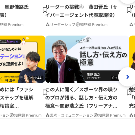
 星野佳路氏
リーダーの挑戦⑤ 藤田晋氏（サ
リ
表）
イバーエージェント代表取締役）
（
見録 Premium
リーダーシップ
知見録 Premium
0:11:44
0:17:37
めには「ファシ
この人に聞く／スポーツ界の喋り
勉
ステップを理解
のプロが語る、話し方・伝え方の
「
相談室
極意～関野浩之氏（フリーアナウ
充
ンサー）
P
ション
知見録 Premium
思考・コミュニケーション
知見録 Premium