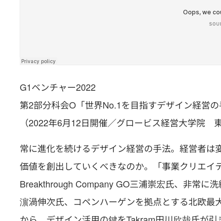
G1ベンチャー2022
第2部分科会O「世界No.1を目指すデザイン経営
（2022年6月12日開催／グロービス経営大学院 
常に進化を続けるデザイン経営の手法。経営者は
価値を創出していくべきなのか。「事業クリエイテ
Breakthrough Company GO三浦崇宏氏、
濵渦伸次氏、コペンハーゲンを拠点とする北欧最大のデ
から、デザイン活用の鍵をTakram田川欣哉氏が引