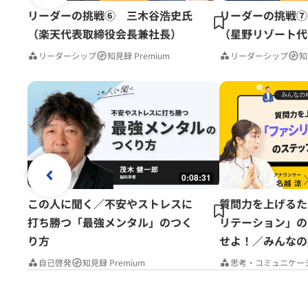
リーダーの挑戦⑥ 三木谷浩史氏
リーダーの挑戦⑦
（楽天代表取締役会長兼社長）
（星野リゾート代
リーダーシップ
知見録 Premium
リーダーシップ
知
0:08:31
この人に聞く／不安やストレスに
質問力を上げるた
打ち勝つ「最強メンタル」のつく
リテーション」の
り方
せよ！／みんなの
Premium
自己啓発
知見録 Premium
思考・コミュニケー