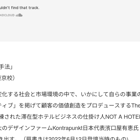
の手法」
東京校）
変化する社会と市場環境の中で、いかにして自らの事業
ィブ」を掲げて顧客の価値創造をプロデュースするTh
非常に洗練された滞在型ホテルビジネスの仕掛け人NOT A HOTE
ザインファームKontrapunkt日本代表濱口屋有恵氏
き出す。（肩書きは2022年6月12日登壇当時のもの)