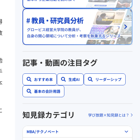
得
教
勉
記事・動画の注目タグ
手
おすすめ本
生成AI
リーダーシップ
本
基本の会計用語
に
知見録カテゴリ
学び放題×知見録とは？
。
MBA/テクノベート