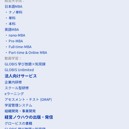
経営大学院：
日本語MBA
ナノ単科
単科
本科
英語MBA
nano-MBA
Pre-MBA
Full-time-MBA
Part-time & Online MBA
動画学習：
GLOBIS 学び放題×知見録
GLOBIS Unlimited
法人向けサービス
企業内研修
スクール型研修
eラーニング
アセスメント・テスト (GMAP)
学習管理システム
組織開発・事業開発
経営ノウハウの出版・発信
グロービスの書籍
GLOBIS 学び放題×知見録