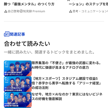
勝つ「最強メンタル」のつくり方
ーション」のステップを
みんなの相談室Premium
自己啓発
知見録 Premium
思考・コミュニケーション
関連記事
合わせて読みたい
一緒に読みたい、関連するトピックをまとめました｡
限界集落の「不便さ」が最強の武器に変わる。
AI時代に価値が高まるアナログの底力
【地方×スポーツ】スタジアム建設で収益5
倍？赤字から黒字へ転換する「アリーナ経営」
の成功法則
なぜ今、地方×AIなのか？東京にはないビジネ
スの好機を徹底解説