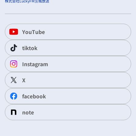
株式会社LuckyFM茨城放送
YouTube
tiktok
Instagram
X
facebook
note