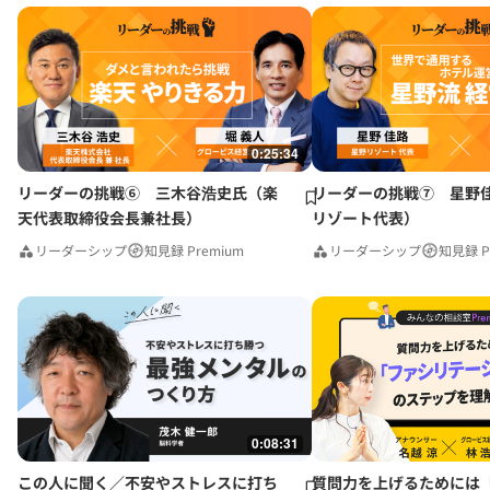
0:25:34
リーダーの挑戦⑥ 三木谷浩史氏（楽
リーダーの挑戦⑦ 星野
天代表取締役会長兼社長）
リゾート代表）
リーダーシップ
知見録 Premium
リーダーシップ
知見録 P
0:08:31
この人に聞く／不安やストレスに打ち
質問力を上げるためには