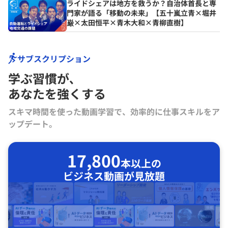
ライドシェアは地方を救うか？自治体首長と専
門家が語る「移動の未来」【五十嵐立青×堀井
巌×太田恒平×青木大和×青柳直樹】
サブスクリプション
学ぶ習慣が､
あなたを強くする
スキマ時間を使った動画学習で、効率的に仕事スキルをア
ップデート。
17,800
本以上の
ビジネス動画が見放題