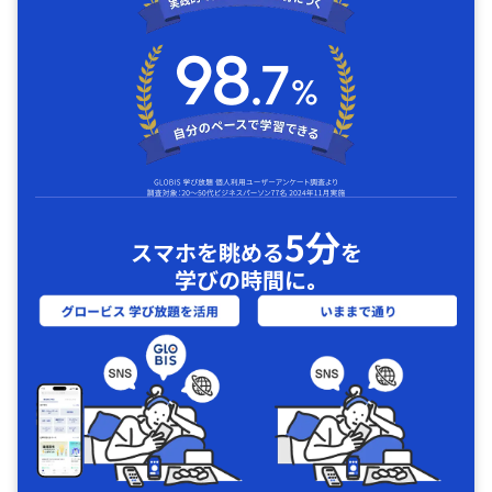
5分
スマホを眺める
を
学びの時間に｡