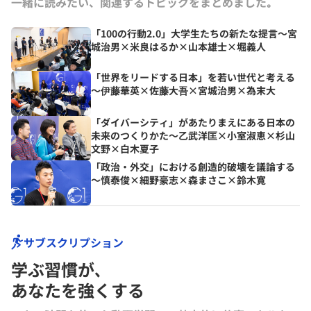
一緒に読みたい、関連するトピックをまとめました｡
「100の行動2.0」大学生たちの新たな提言～宮
城治男×米良はるか×山本雄士×堀義人
「世界をリードする日本」を若い世代と考える
～伊藤華英×佐藤大吾×宮城治男×為末大
「ダイバーシティ」があたりまえにある日本の
未来のつくりかた～乙武洋匡×小室淑恵×杉山
文野×白木夏子
「政治・外交」における創造的破壊を議論する
～慎泰俊×細野豪志×森まさこ×鈴木寛
サブスクリプション
学ぶ習慣が､
あなたを強くする