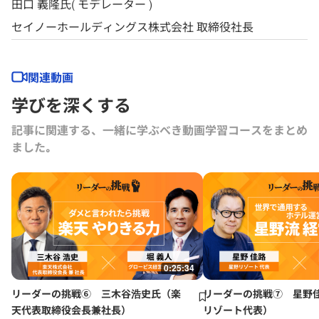
田口 義隆氏( モデレーター )
セイノーホールディングス株式会社 取締役社長
関連動画
学びを深くする
記事に関連する、一緒に学ぶべき動画学習コースをまとめ
ました｡
0:25:34
リーダーの挑戦⑥ 三木谷浩史氏（楽
リーダーの挑戦⑦ 星野
天代表取締役会長兼社長）
リゾート代表）