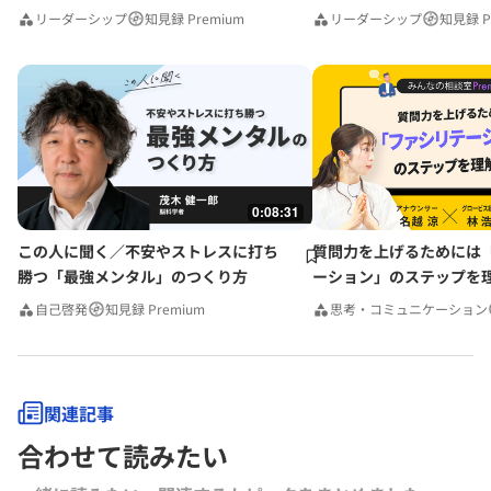
リーダーシップ
知見録 Premium
リーダーシップ
知見録 P
0:08:31
この人に聞く／不安やストレスに打ち
質問力を上げるためには
勝つ「最強メンタル」のつくり方
ーション」のステップを
みんなの相談室Premium
自己啓発
知見録 Premium
思考・コミュニケーション
関連記事
合わせて読みたい