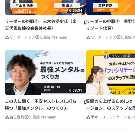
0:25:34
リーダーの挑戦⑥ 三木谷浩史氏（楽
リーダーの挑戦⑦ 星野
天代表取締役会長兼社長）
リゾート代表）
リーダーシップ
知見録 Premium
リーダーシップ
知見録 P
0:08:31
この人に聞く／不安やストレスに打ち
質問力を上げるためには
勝つ「最強メンタル」のつくり方
ーション」のステップを
みんなの相談室Premium
自己啓発
知見録 Premium
思考・コミュニケーション