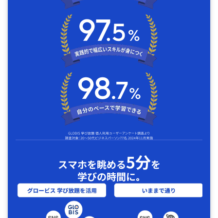
5分
スマホを眺める
を
学びの時間に｡