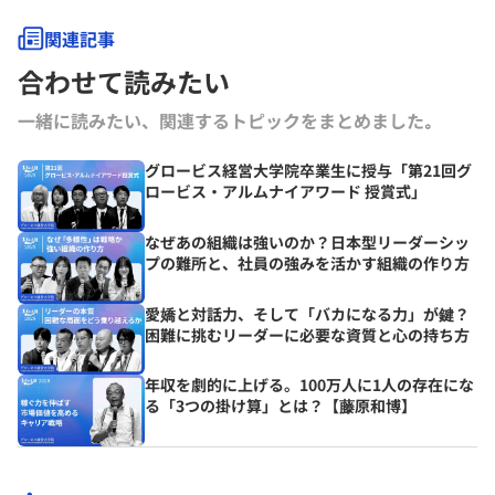
関連記事
合わせて読みたい
一緒に読みたい、関連するトピックをまとめました｡
グロービス経営大学院卒業生に授与「第21回グ
ロービス・アルムナイアワード 授賞式」
なぜあの組織は強いのか？日本型リーダーシッ
プの難所と、社員の強みを活かす組織の作り方
愛嬌と対話力、そして「バカになる力」が鍵？
困難に挑むリーダーに必要な資質と心の持ち方
年収を劇的に上げる。100万人に1人の存在にな
る「3つの掛け算」とは？【藤原和博】