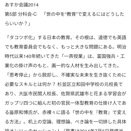
あすか会議2014
第5部 分科会-C 「世の中を"教育”で変えるにはどうした
らいいか？」
「タコツボ化」する日本の教育。その根は、道徳でも英語
でも教育委員会でもなく、もっと大きな問題にある。明治
時代以来140年続いてきた「一斉授業」は、富国強兵・工
業化の掛け声のもと、画一的な人材を生み出してきた。
「思考停止」から脱却し、不確実な未来を生き抜くために
必要なスキルとは何か？ 杉並区立和田中学校の元校長で
あり、大阪市民間人校長、佐賀県武雄市と花まる学習会が
ガップリ四つに組んだ初の官民一体型教育の仕掛け人であ
る藤原和博氏が、赤裸々に語る「世の中を『教育』で変え
る方法」。机上の空論、理想論、べき論を一切排した具体
論オンリーのセッション！（肩書は2014年7月6日登壇当