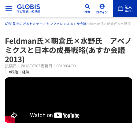
知見を広げる
セミナー／カンファレンス
あすか会議
Feldman氏×朝倉氏×水野氏 
Feldman氏×朝倉氏×水野氏 アベノ
ミクスと日本の成長戦略(あすか会議
2013)
投稿日：2013/07/07
更新日：2019/04/09
#政治・経済