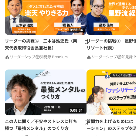
0:25:34
リーダーの挑戦⑥ 三木谷浩史氏（楽
リーダーの挑戦⑦ 星野
天代表取締役会長兼社長）
リゾート代表）
リーダーシップ
知見録 Premium
リーダーシップ
知見録 P
0:08:31
この人に聞く／不安やストレスに打ち
質問力を上げるためには
勝つ「最強メンタル」のつくり方
ーション」のステップを
みんなの相談室Premium