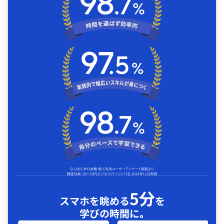
5分
スマホを眺める
を
学びの時間に｡