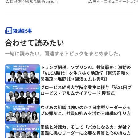
自己啓発
知見録 Premium
思考・コミュニケーション
関連記事
合わせて読みたい
一緒に読みたい、関連するトピックをまとめました｡
トランプ関税、ソブリンAI、投資戦略：激動の
「VUCA時代」を生き抜く地政学【柳沢正和×
関灘茂×塩野誠×湯浅エムレ秀和】
グロービス経営大学院卒業生に授与「第21回グ
ロービス・アルムナイアワード 授賞式」
なぜあの組織は強いのか？日本型リーダーシッ
プの難所と、社員の強みを活かす組織の作り方
愛嬌と対話力、そして「バカになる力」が鍵？
困難に挑むリーダーに必要な資質と心の持ち方