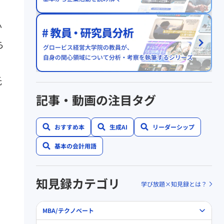
か
ら
氏
記事・動画の注目タグ
おすすめ本
生成AI
リーダーシップ
基本の会計用語
知見録カテゴリ
学び放題×知見録とは？
MBA/テクノベート