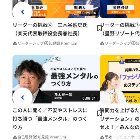
0:25:34
リーダーの挑戦⑥ 三木谷浩史氏
リーダーの挑戦⑦
（楽天代表取締役会長兼社長）
（星野リゾート代
リーダーシップ
知見録 Premium
リーダーシップ
知
0:08:31
この人に聞く／不安やストレスに
質問力を上げるた
打ち勝つ「最強メンタル」のつく
リテーション」の
り方
せよ！／みんなの
Premium
自己啓発
知見録 Premium
思考・コミュニケー