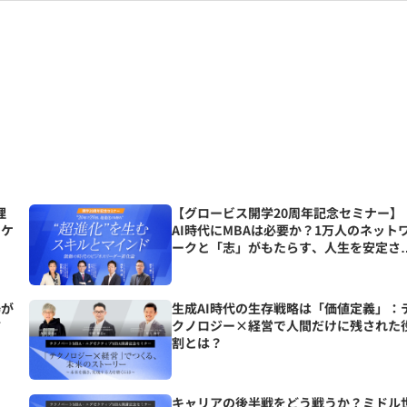
理
【グロービス開学20周年記念セミナー】
ニケ
AI時代にMBAは必要か？1万人のネット
ークと「志」がもたらす、人生を安定さ
る究極の資産とは？
場が
生成AI時代の生存戦略は「価値定義」：
方
クノロジー×経営で人間だけに残された
割とは？
の
キャリアの後半戦をどう戦うか？ミドル