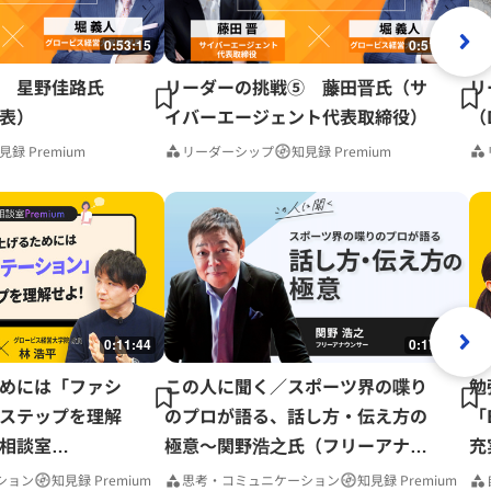
0:53:15
0:51:41
 星野佳路氏
リーダーの挑戦⑤ 藤田晋氏（サ
リ
表）
イバーエージェント代表取締役）
（
見録 Premium
リーダーシップ
知見録 Premium
0:11:44
0:17:37
めには「ファシ
この人に聞く／スポーツ界の喋り
勉
ステップを理解
のプロが語る、話し方・伝え方の
「
相談室
極意～関野浩之氏（フリーアナウ
充
ンサー）
P
ション
知見録 Premium
思考・コミュニケーション
知見録 Premium