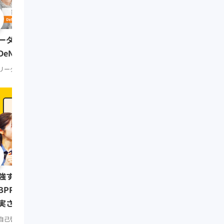
0:51:41
リーダーの挑戦② 田坂
ーダーの挑戦⑨ 南場智子氏
（多摩大学大学院名誉教
DeNA会長）
リーダーシップ
知見録 Prem
リーダーシップ
知見録 Premium
0:08:07
強する習慣をつけたい人は
リーダーの挑戦⑥ 三木
BPR」で仕事もプライベートも
（楽天代表取締役会長兼
実させよう／みんなの相談室
リーダーシップ
知見録 Prem
remium
自己啓発
知見録 Premium