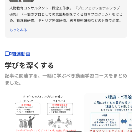
人財教育コンサルタント・概念工作家。 『プロフェッショナルシップ
研修』（一個のプロとしての意識基盤をつくる教育プログラム）をはじ
め、管理職研修、キャリア開発研修、思考技術研修などの分野で企業内
研修を行なう。「働くこと・仕事」の本質をつかむ哲学的なアプローチ
もっとみる
を志向している。 GCC（グロービス・キャリア・クラブ）主催セミナ
ーにて登壇も多数。 1986年慶應義塾大学・経済学部卒業。プラス、日
経BP社、ベネッセコーポレーション、NTTデータを経て、03年独立。
94-95年イリノイ工科大学大学院「Institute of Design」（米・シカ
関連動画
ゴ）研究員、07年一橋大学大学院・商学研究科にて経営学修士
学びを深くする
（MBA）取得。 著書に、『キレの思考・コクの思考』（東洋経済新報
社）、『個と組織を強くする部課長の対話力』『いい仕事ができる人の
記事に関連する、一緒に学ぶべき動画学習コースをまとめ
考え方』『働き方の哲学』（以上、ディスカヴァー・トゥエンティワ
ました｡
ン）など。