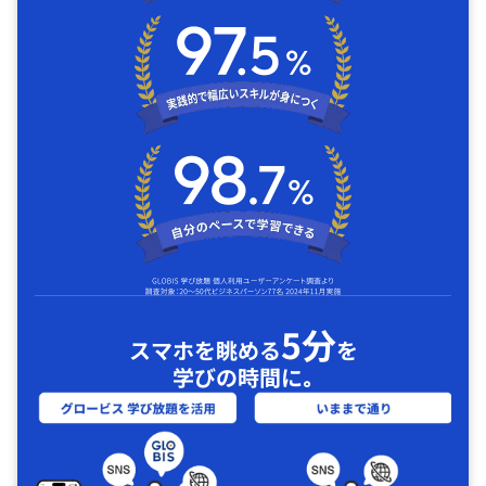
5分
スマホを眺める
を
学びの時間に｡