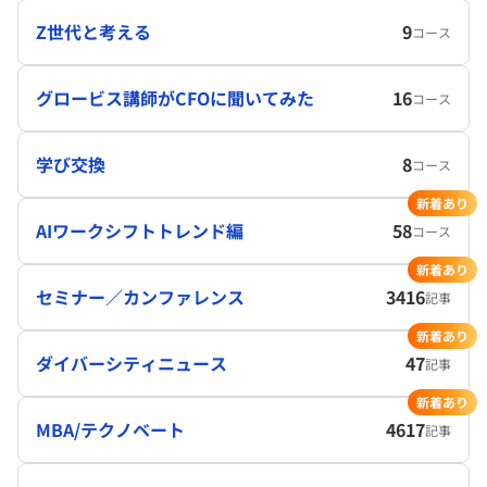
Z世代と考える
9
コース
グロービス講師がCFOに聞いてみた
16
コース
学び交換
8
コース
新着あり
AIワークシフトトレンド編
58
コース
新着あり
セミナー／カンファレンス
3416
記事
新着あり
ダイバーシティニュース
47
記事
新着あり
MBA/テクノベート
4617
記事