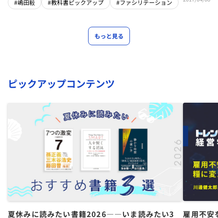
#嶋田毅
#教科書ピックアップ
#ファシリテーション
もっと見る
ピックアップコンテンツ
夏休みに読みたい書籍2026――いま読みたい3
雇用不安