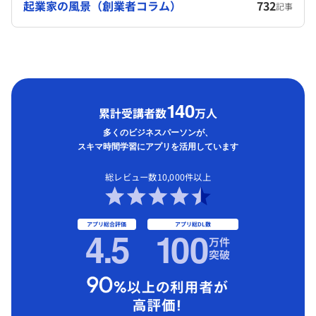
起業家の風景（創業者コラム）
732
記事
1
40
累計受講者数
万人
多くのビジネスパーソンが、
スキマ時間学習にアプリを活用しています
総レビュー数10,000件以上
アプリ総合評価
アプリ総DL数
4.5
1
00
万件
突破