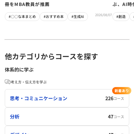
冊をMBA教員が推薦
ぶ、AI
2026/08/07
#〇〇な本まとめ
#おすすめ本
#生成AI
#創造
他カテゴリからコースを探す
体系的に学ぶ
考え方・伝え方を学ぶ
新着あり
思考・コミュニケーション
226
コース
分析
47
コース