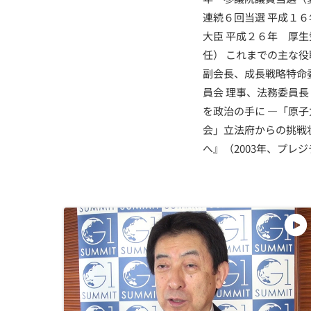
連続６回当選 平成１
大臣 平成２６年 厚
任） これまでの主な
副会長、成長戦略特命
員会 理事、法務委員長
を政治の手に ―「原
会」立法府からの挑戦
へ』（2003年、プレ