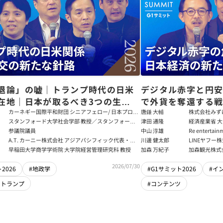
退論」の嘘｜トランプ時代の日米
デジタル赤字と円
在地｜日本が取るべき3つの生存
で外貨を奪還する
田健児×関灘茂×堀井巌×筒井清
る真の条件
カーネギー国際平和財団 シニアフェロー/ 日本プログ
唐鎌 大輔
株式会社みず
ラムディレクター
ト
スタンフォード大学社会学部 教授／スタンフォード
津田 通隆
経済産業省 大
大学アジア太平洋研究センター 所長／東京財団 名誉
デジタル経済
参議院議員
中山 淳雄
Re enter
フェロー
報処理推進機
講師／Plott
A.T. カーニー株式会社 アジアパシフィック代表・日
川邊 健太郎
LINEヤフー
センター 情報分
本法人会長
早稲田大学商学学術院 大学院経営管理研究科 教授
加森 万紀子
加森観光株式
任者
2026/07/30
2026
#地政学
#G1サミット2026
#イ
・トランプ
#コンテンツ