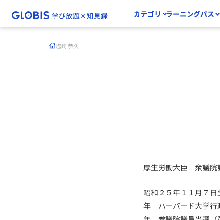
カテゴリ
ラーニングパス
塩崎 恭久
厚生労働大臣 衆議院
昭和２５年１１月７日
年 ハーバード大学行
年 参議院議員当選（