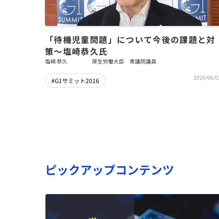
「待機児童問題」について今後の課題と対
策～塩崎恭久氏
塩崎 恭久
厚生労働大臣 衆議院議員
2016/06/0
#G1サミット2016
ピックアップコンテンツ