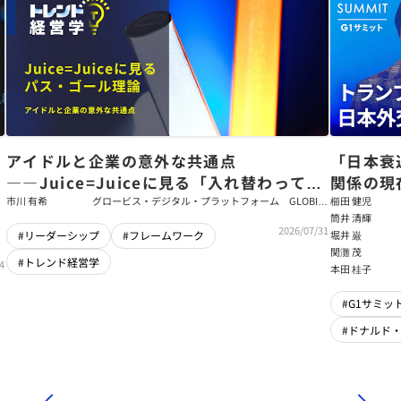
アイドルと企業の意外な共通点
「日本衰
――Juice=Juiceに見る「入れ替わっても
関係の現
強いチーム」をつくるパス・ゴール理論
戦略【櫛
市川 有希
グロービス・デジタル・プラットフォーム GLOBIS
櫛田 健児
学び放題 編集部・コンテンツ開発チーム
筒井 清輝
輝】
2026/07/31
堀井 巌
#リーダーシップ
#フレームワーク
関灘 茂
#トレンド経営学
4
本田 桂子
#G1サミット
#ドナルド