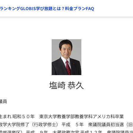
ランキング
GLOBIS学び放題とは？
料金プラン
FAQ
塩崎 恭久
議員
生まれ 昭和５０年 東京大学教養学部教養学科アメリカ科卒業 
政学大学院修了（行政学修士） 平成 ５年 衆議院議員初当選（旧
愛媛選挙区） 平成 ９年 大蔵政務次官 平成１２年 衆議院議員