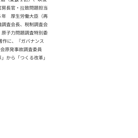
官房長官・拉致問題担当
６年 厚生労働大臣（再
融調査会長、税制調査会
、原子力問題調査特別委
な著作に、『ガバナンス
国会原発事故調査委員
革」から「つくる改革」