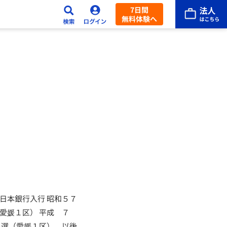
7日間
無料体験へ
日本銀行入行 昭和５７
愛媛１区） 平成 ７
当選（愛媛１区）、以後