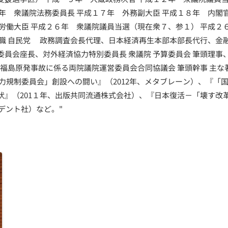
６年 衆議院法務委員長 平成１７年 外務副大臣 平成１８年 内閣
生労働大臣 平成２６年 衆議院議員当選（現在衆７、参１） 平成２
役職 自民党 政務調査会長代理、日本経済再生本部本部長代行、金
委員会座長、対外経済協力特別委員長 衆議院 予算委員会 筆頭理事
 福島原発事故に係る両院議院運営委員会合同協議会 筆頭幹事 主
子力規制委員会」創設への闘い』（2012年、メタブレーン）、『「
状』（201１年、出版共同流通株式会社）、『日本復活－「壊す改
ジデント社）など。"