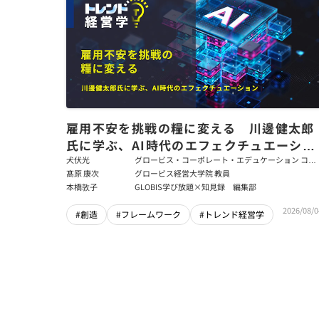
雇用不安を挑戦の糧に変える 川邊健太郎
氏に学ぶ、AI時代のエフェクチュエーショ
ン
犬伏光
グロービス・コーポレート・エデュケーション コー
ポレート・ソリューション・チーム コンサルタント
髙原 康次
グロービス経営大学院 教員
本橋敦子
GLOBIS学び放題×知見録 編集部
2026/08/0
#創造
#フレームワーク
#トレンド経営学