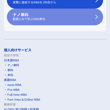
実務に直結するMBAを1科目から
ナノ単科
動画とAIで学ぶMBA単位
個人向けサービス
経営大学院：
日本語MBA
ナノ単科
単科
本科
英語MBA
nano-MBA
Pre-MBA
Full-time-MBA
Part-time & Online MBA
動画学習：
GLOBIS 学び放題×知見録