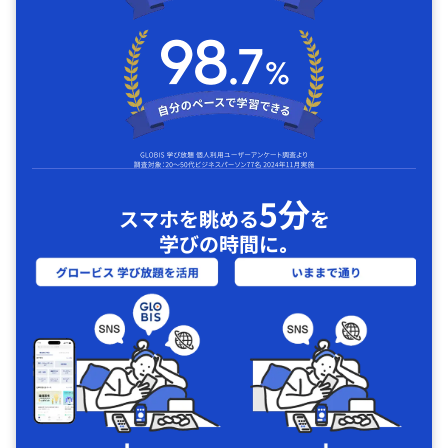
5分
スマホを眺める
を
学びの時間に｡