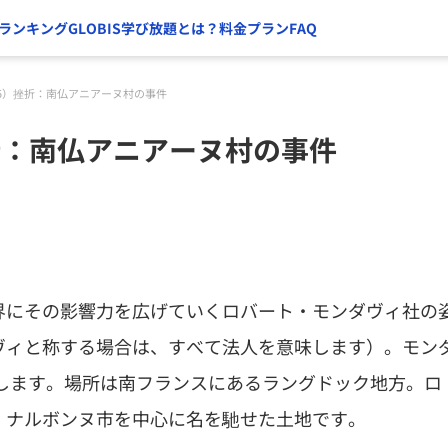
ランキング
GLOBIS学び放題とは？
料金プラン
FAQ
5）挫折：南仏アニアーヌ村の事件
折：南仏アニアーヌ村の事件
界にその影響力を広げていくロバート・モンダヴィ社の
ヴィと称する場合は、すべて法人を意味します）。モン
画します。場所は南フランスにあるラングドック地方。ロ
、ナルボンヌ市を中心に名を馳せた土地です。