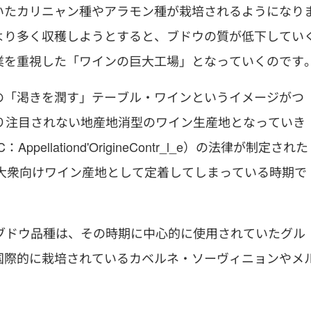
いたカリニャン種やアラモン種が栽培されるようになり
より多く収穫しようとすると、ブドウの質が低下してい
業を重視した「ワインの巨大工場」となっていくのです
の「渇きを潤す」テーブル・ワインというイメージがつ
り注目されない地産地消型のワイン生産地となっていき
lationd'OrigineContr_l_e）の法律が制定された
な大衆向けワイン産地として定着してしまっている時期で
ブドウ品種は、その時期に中心的に使用されていたグル
国際的に栽培されているカベルネ・ソーヴィニョンやメ