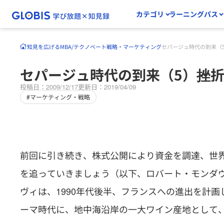
カテゴリ
ラーニングパス
知見を広げる
MBA/テクノベート
戦略・マーケティング
セパージュ時代の到来（
セパージュ時代の到来（5）挫
投稿日：2009/12/17
更新日：2019/04/09
#マーケティング・戦略
前回に引き続き、株式公開により資金を調達、世
を追っていきましょう（以下、ロバート・モンダ
ヴィは、1990年代後半、フランスへの進出を計
ーマ時代に、地中海沿岸の一大ワイン産地として