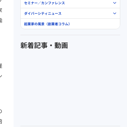
セミナー／カンファレンス
家
ダイバーシティニュース
輸
起業家の風景（創業者コラム）
新着記事・動画
経
ン
の
培