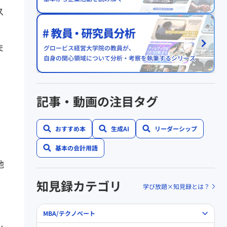
ス
ま
記事・動画の注目タグ
おすすめ本
生成AI
リーダーシップ
基本の会計用語
地
知見録カテゴリ
学び放題×知見録とは？
MBA/テクノベート
ッ