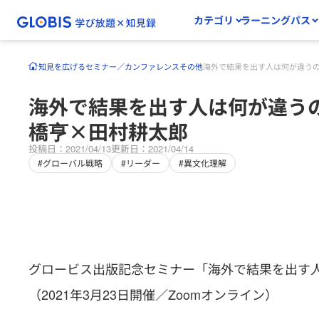
カテゴリ
ラーニングパス
知見を広げる
セミナー／カンファレンス
その他
海外で結果を出す人は何が違う
海外で結果を出す人は何が違う
橋亨×田村耕太郎
投稿日：2021/04/13
更新日：2021/04/14
#グローバル戦略
#リーダー
#異文化理解
グロービス出版記念セミナー「海外で結果を出す
（2021年3月23日開催／Zoomオンライン）