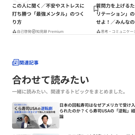
この人に聞く／不安やストレスに
質問力を上げるた
打ち勝つ「最強メンタル」のつく
リテーション」の
り方
せよ！／みんなの
Premium
自己啓発
知見録 Premium
思考・コミュニケー
関連記事
合わせて読みたい
一緒に読みたい、関連するトピックをまとめました｡
日本の回転寿司はなぜアメリカで受け
られたのか？くら寿司USAの「逆転」
論