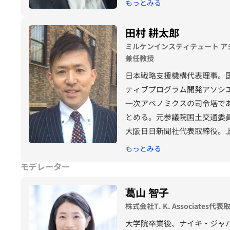
もっとみる
海外拠点の人材育成支援に携
了。ブカレスト経済大学大学院
田村 耕太郎
グロービス・ヨーロッパのグ
ミルケンインスティテュート 
ル案件を統括する。
兼任教授
日本戦略支援機構代表理事。
ティブプログラム開発アソシ
一次アベノミクスの司令塔で
とめる。元参議院国土交通委
大阪日日新聞社代表取締役。
共政策大学院名誉顧問。エー
もっとみる
田大学、慶応義塾大学大学院
モデレーター
大学法律大学院、エール大学
EMP修了。日本人政治家で
葛山 智子
株式会社T. K. Associate
大学院卒業後、ナイキ・ジャ