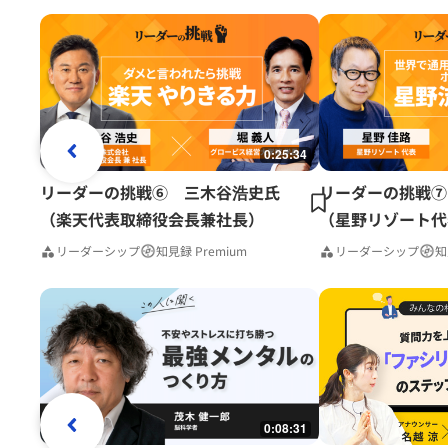
0:25:34
リーダーの挑戦⑥ 三木谷浩史氏
リーダーの挑戦⑦
（楽天代表取締役会長兼社長）
（星野リゾート代
リーダーシップ
知見録 Premium
リーダーシップ
知
0:08:31