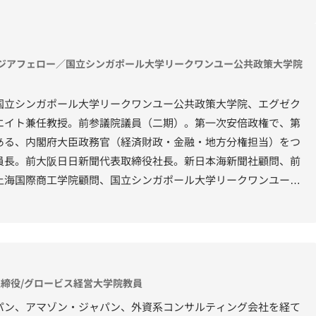
わる。上智大学経済学部卒業。スタンフォード経営大学院SEP修
博士課程修了(PhD)。グロービス経営大学院 専任教員、現職は、
ローバル・チーフ・ストラテジー・オフィサーとして、グローバ
アジアフェロー／国立シンガポール大学リークワンユー公共政策大学院
国立シンガポール大学リークワンユー公共政策大学院、エグゼク
エイト兼任教授。前参議院議員（二期）。第一次安倍政権で、第
ある、内閣府大臣政務官（経済財政・金融・地方分権担当）をつ
員長。前大阪日日新聞代表取締役社長。新日本海新聞社顧問、前
上海国際商工学院顧問、国立シンガポール大学リークワンユー公
ル大、ハーバード大、ランド研究所でも研究員をつとめた。早稲
（在学中にフランス高等経営大学院に単位交換留学）、デューク
経済大学院を各修了。オックスフォード大学AMPおよび東京大学
初のハーバードビジネススクールのケースの主人公になる。
s代表取締役/グロービス経営大学院教員
パン、アマゾン・ジャパン、外資系コンサルティング会社を経て