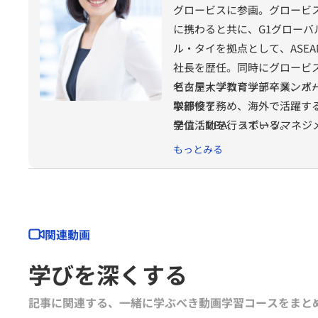
グロービスに参画。グロービ
に携わると共に、G1グロー
ル・タイを拠点として、ASE
社長を歴任。同時にグロービ
ゼクティブコミッティメンバーの要
名古屋大学教育学部卒業、オ
取締役を務め、海外で活躍す
学部修了
発信活動を行っている。
学位：MBA、スポーツマネジメント修士（
もっとみる
関連動画
学びを深くする
記事に関連する、一緒に学ぶべき動画学習コースをまと