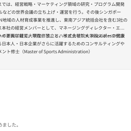
スでは、経営戦略・マーケティング領域の研究・プログラム開発
バルなどの世界会議の立ち上げ・運営を行う。その後シンガポー
AN地域の人材育成事業を推進し、東南アジア統括会社を含む3社の
ス本社の経営メンバーとして、マネージングディレクター・エグ
職に就く。現在、独立し、株式会社T. K. Associatesの代表
ハイオ大学経営大学院修了、オハイオ大学院大学院スポーツ健康
る日本人・日本企業がさらに活躍するためのコンサルティングや
Master of Sports Administration）
めました｡