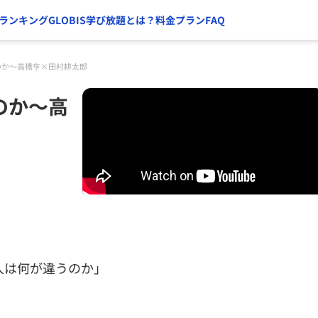
ランキング
GLOBIS学び放題とは？
料金プラン
FAQ
のか〜高橋亨×田村耕太郎
のか〜高
人は何が違うのか」