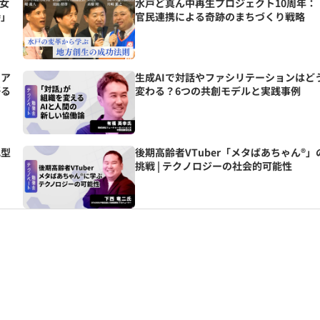
女
水戸ど真ん中再生プロジェクト10周年：
待」
官民連携による奇跡のまちづくり戦略
をア
生成AIで対話やファシリテーションはど
語る
変わる？6つの共創モデルと実践事例
化型
後期高齢者VTuber「メタばあちゃん®」
挑戦 | テクノロジーの社会的可能性