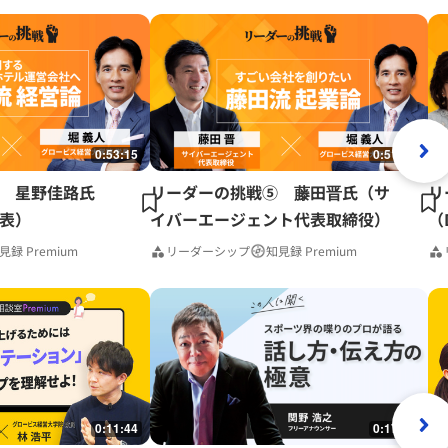
0:53:15
0:51:41
 星野佳路氏
リーダーの挑戦⑤ 藤田晋氏（サ
リ
表）
イバーエージェント代表取締役）
（
見録 Premium
リーダーシップ
知見録 Premium
0:11:44
0:17:37