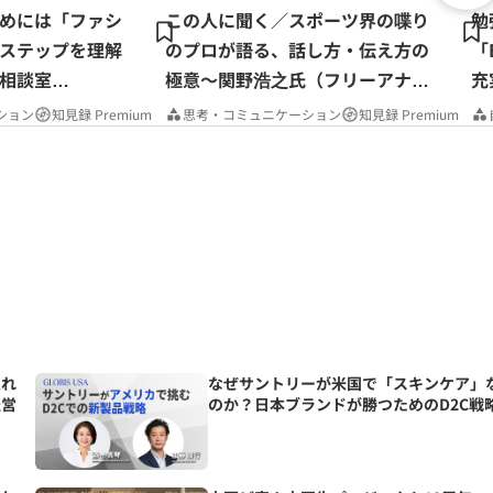
めには「ファシ
この人に聞く／スポーツ界の喋り
勉
ステップを理解
のプロが語る、話し方・伝え方の
「
相談室
極意～関野浩之氏（フリーアナウ
充
ンサー）
P
ション
知見録 Premium
思考・コミュニケーション
知見録 Premium
入れ
なぜサントリーが米国で「スキンケア」
経営
のか？日本ブランドが勝つためのD2C戦