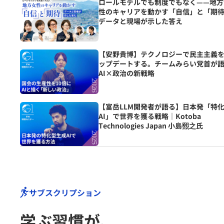
ロールモデルでも制度でもなく——地方
性のキャリアを動かす「自信」と「期
データと現場が示した答え
【安野貴博】テクノロジーで民主主義
ップデートする。チームみらい党首が
AI×政治の新戦略
【富岳LLM開発者が語る】日本発「特
AI」で世界を獲る戦略｜Kotoba
Technologies Japan 小島熙之氏
サブスクリプション
学ぶ習慣が､