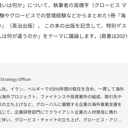
いは何か」について、執筆者の高橋亨（グロービス マ
験やグロービスでの登壇経験などからまとめた1冊『海
』（英治出版）。 この本の出版を記念して、特別ゲス
は何が違うのか」をテーマに議論します。(肩書は2021
trategy Officer
入社。イラン、ベルギーでの計8年間の駐在を含め、一貫して海外
な海外プロジェクト、ファイナンスや投資案件の組成、取引先や
点の立ち上げなど、グローバルに展開する企業の海外事業支援を
転じて、企業研修部門にてクライアント企業の人材育成に携わ
に伴い、グロービス・チャイナの立ち上げ、グロービス・アジア
タイランドを設立し、自ら現地でクライアント企業の組織変革、