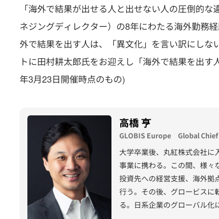
「海外で結果が出せる人と出せない人の圧倒的な違
ネジングディレクター）の8年にわたる海外勤務経
外で結果を出す人は、「異文化」を言い訳にしない
トに田村耕太郎氏をお迎えし「海外で結果を出す人
年3月23日開催時点のもの)
高橋 亨
GLOBIS Europe Global Chief S
大学卒業後、丸紅株式会社に
事業に携わる。この間、様々
投資先への経営支援、海外拠
行う。その後、グロービスに
る。日系企業のグローバル化
パシフィック、グロービス・