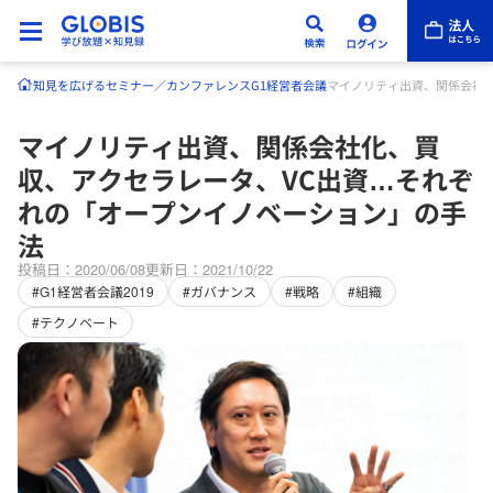
知見を広げる
セミナー／カンファレンス
G1経営者会議
マイノリティ出資、関係会社
マイノリティ出資、関係会社化、買
収、アクセラレータ、VC出資…それぞ
れの「オープンイノベーション」の手
法
投稿日：2020/06/08
更新日：2021/10/22
#G1経営者会議2019
#ガバナンス
#戦略
#組織
#テクノベート