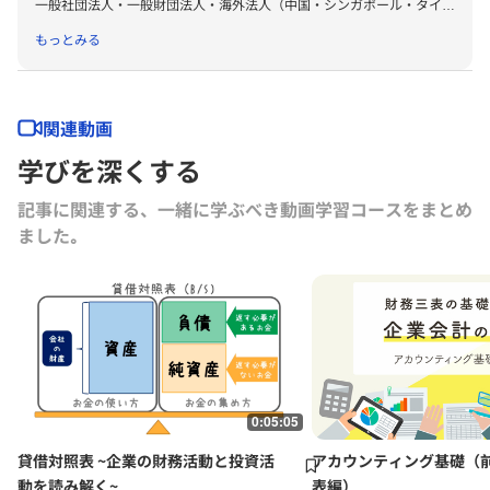
一般社団法人・一般財団法人・海外法人（中国・シンガポール・タイ）
など多様な法人の設立から運営に携わる。現在、事務局長としてグロー
もっとみる
ビス経営大学院の運営に従事。一橋大学大学院 商学研究科経営学修士
コース修了。
関連動画
学びを深くする
記事に関連する、一緒に学ぶべき動画学習コースをまとめ
ました｡
0:05:05
貸借対照表 ~企業の財務活動と投資活
アカウンティング基礎（
動を読み解く~
表編）