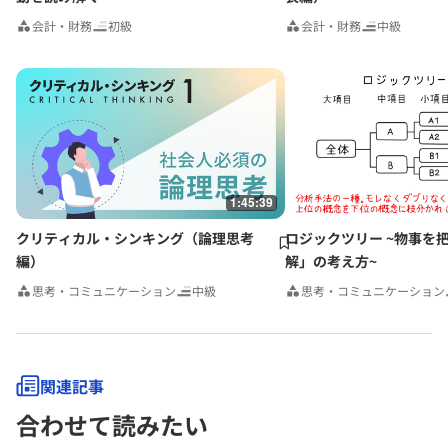
会計・財務
初級
会計・財務
中級
1:45:39
クリティカル・シンキング（論理思考
ロジックツリー ~物事を
編）
解」の考え方~
思考・コミュニケーション
中級
思考・コミュニケーション
関連記事
合わせて読みたい