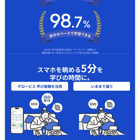
5分
スマホを眺める
を
学びの時間に｡