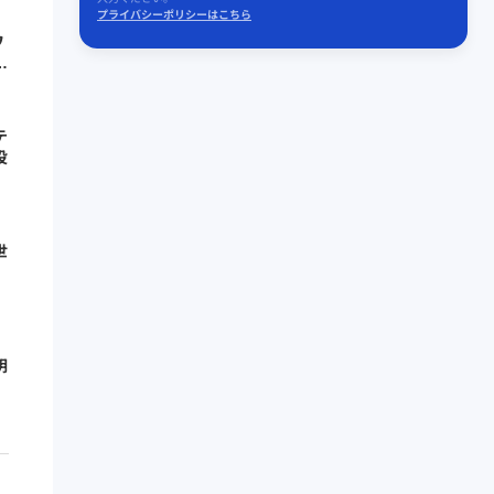
プライバシーポリシーはこちら
ワ
せ
テ
役
世
明