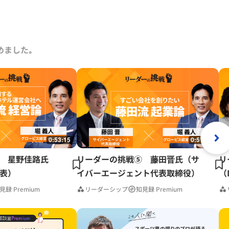
めました｡
0:53:15
0:51:41
 星野佳路氏
リーダーの挑戦⑤ 藤田晋氏（サ
リ
表）
イバーエージェント代表取締役）
（
見録 Premium
リーダーシップ
知見録 Premium