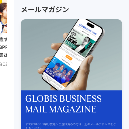
メールマガジン
0:08:07
強する習慣をつけたい人は
リーダーの挑戦⑥ 三木
BPR」で仕事もプライベートも
（楽天代表取締役会長兼
実させよう／みんなの相談室
リーダーシップ
知見録 Prem
remium
自己啓発
知見録 Premium
すでにGLOBIS学び放題へご登録済みの方は、別のメールアドレスをご
入力ください。