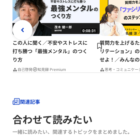
0:08:31
この人に聞く／不安やストレスに
質問力を上げるた
打ち勝つ「最強メンタル」のつく
リテーション」の
り方
せよ！／みんなの
Premium
自己啓発
知見録 Premium
思考・コミュニケー
関連記事
合わせて読みたい
一緒に読みたい、関連するトピックをまとめました｡