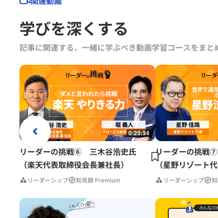
関連動画
学びを深くする
記事に関連する、一緒に学ぶべき動画学習コースをまと
0:25:34
リーダーの挑戦⑥ 三木谷浩史氏
リーダーの挑戦⑦
（楽天代表取締役会長兼社長）
（星野リゾート代
リーダーシップ
知見録 Premium
リーダーシップ
知