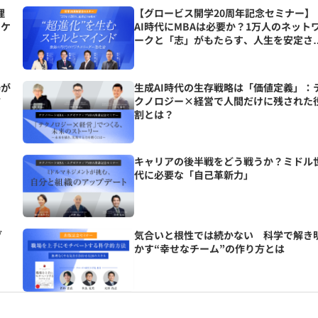
理
【グロービス開学20周年記念セミナー】
ニケ
AI時代にMBAは必要か？1万人のネット
ークと「志」がもたらす、人生を安定さ
る究極の資産とは？
場が
生成AI時代の生存戦略は「価値定義」：
方
クノロジー×経営で人間だけに残された
割とは？
の
キャリアの後半戦をどう戦うか？ミドル
代に必要な「自己革新力」
グ
気合いと根性では続かない 科学で解き
かす“幸せなチーム”の作り方とは