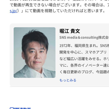
で動画が再生できない場合がございます。その場合は、アプ
s.jp/
）」にて動画を視聴していただければと思います。
堀江 貴文
SNS media＆consulting
1972年、福岡県生まれ。S
開発を中心に、スマホアプリ「
など幅広い活躍をみせる。ホ
マに、各界のイノベーター達
く毎日更新のブログ、今話題
な情報や独自の見解を発信中！ ホリ
もっとみる
「堀江貴文のブログでは言えな
ず』など。