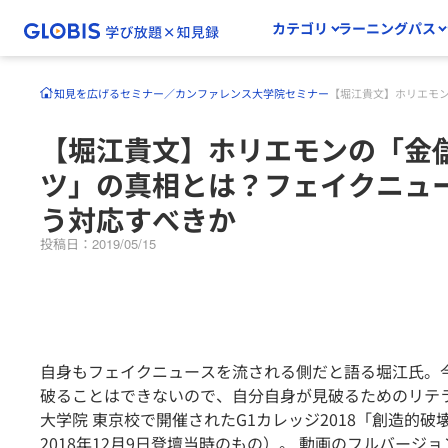
カテゴリ
ラーニングパス
知見を広げる
セミナー／カンファレンス
大学院セミナー
【堀江貴文】ホリエモ
【堀江貴文】ホリエモンの「金
ツ」の真相とは？フェイクニュ
う対応すべきか
投稿日：2019/05/15
自身もフェイクニュースを流される側だと語る堀江氏。今
破ることはできないので、自分自身が見破るためのリテラ
大学院 東京校で開催されたG1カレッジ2018「創造的破
2018年12月9日登壇当時のもの）。 動画のフルバージョ