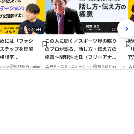
0:11:44
0:17:37
めには「ファシ
この人に聞く／スポーツ界の喋り
勉
ステップを理解
のプロが語る、話し方・伝え方の
「
相談室
極意～関野浩之氏（フリーアナウ
充
ンサー）
P
ション
知見録 Premium
思考・コミュニケーション
知見録 Premium