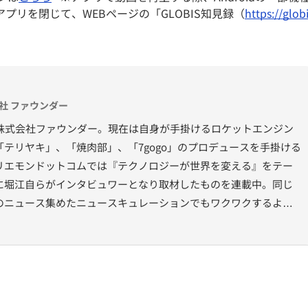
リを閉じて、WEBページの「GLOBIS知見録（
https://glob
株式会社 ファウンダー
NS株式会社ファウンダー。現在は自身が手掛けるロケットエンジン
テリヤキ」、「焼肉部」、「7gogo」のプロデュースを手掛ける
リエモンドットコムでは『テクノロジーが世界を変える』をテー
に堀江自らがインタビュワーとなり取材したものを連載中。同じ
のニュース集めたニュースキュレーションでもワクワクするよう
エモン ドットコム http://horiemon.com/ メールマガジン
い話」の読者は1万6千人を越える。 著書 『ゼロ』、『刑務所わ