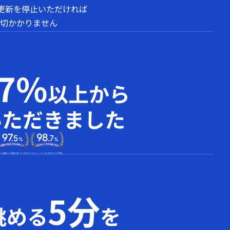
動更新を停止いただければ
切かかりません
97%
以上から
いただきました
5分
眺める
を