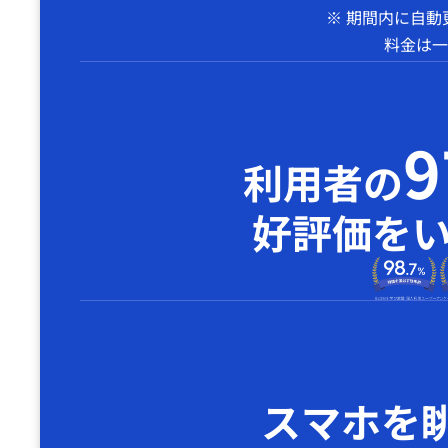
※ 期間内に自
料金は一
利用者の
好評価を
スマホを