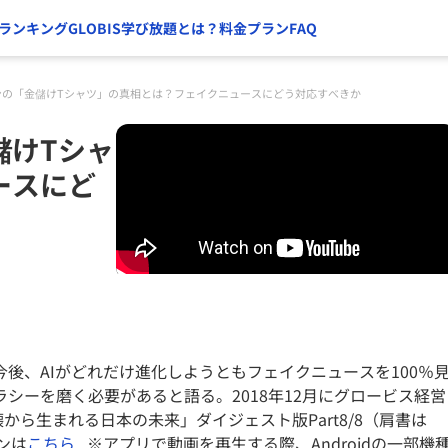
ランキング
GLOBIS学び放題とは？
料金プラン
FAQ
ンの「金儲けTシャツ」の真相とは？フェイクニュースにどう対応すべきか
儲けTシャ
ースにど
後、AIがどれだけ進化しようともフェイクニュースを100％
シーを磨く必要があると語る。2018年12月にグロービス経営
壊から生まれる日本の未来」ダイジェスト版Part8/8（肩書は
ンは
こちら
※アプリで動画を再生する際、Androidの一部機