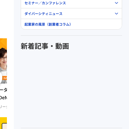
セミナー／カンファレンス
ダイバーシティニュース
起業家の風景（創業者コラム）
新着記事・動画
0:51:41
リーダーの挑戦② 田坂
ーダーの挑戦⑨ 南場智子氏
（多摩大学大学院名誉教
DeNA会長）
リーダーシップ
知見録 Prem
リーダーシップ
知見録 Premium