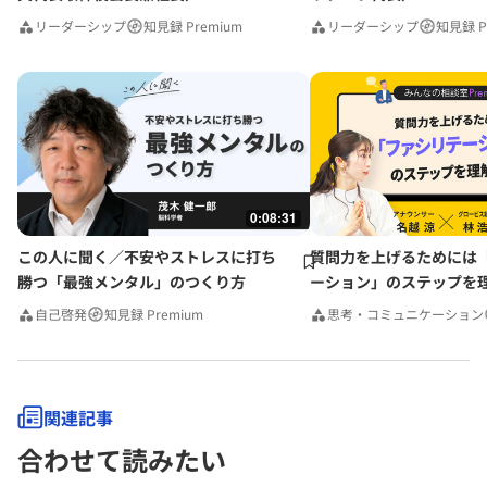
リーダーシップ
知見録 Premium
リーダーシップ
知見録 P
0:08:31
この人に聞く／不安やストレスに打ち
質問力を上げるためには
勝つ「最強メンタル」のつくり方
ーション」のステップを
みんなの相談室Premium
自己啓発
知見録 Premium
思考・コミュニケーション
関連記事
合わせて読みたい