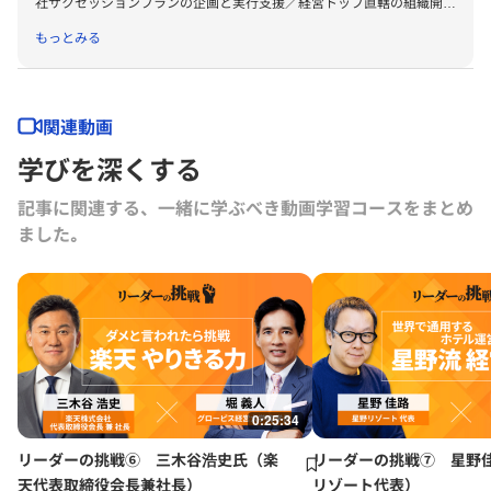
社サクセッションプランの企画と実行支援／経営トップ直轄の組織開発
グラム PM ・東京地下鉄株式会社：アクセラレータープログラムPM
の企画と実行支援／新規事業推進のための制度設計と事業提案へのアド
・三菱電機：アクセラレータープログラムPM ・味の素：オープンイノ
もっとみる
バイス／研究所・営業部門などの機能別組織の強化 などのテーマに携
ベーションプログラムPM ・東武鉄道：アクセラレータープログラム
わる。 自組織においてもマネージャーとして成果とモチベーションが
PM ・スポーツ庁 アクセラレータープログラム北海道地域PM ・仙台
両立する組織づくりを実践。 また、グロービスの人・組織の研究グル
市（SENDAI X-techプロジェクト）：ビジネスビルドプログラムPM ・
ープに所属し、講師としては主にリーダーシップなどのヒト系科目を中
関連動画
リコー（TRIBUS）：アクセラレータープログラムPM ・JAXA（Think
心に、思考系領域、経営戦略、個別企業のアクションラーニングなどを
Space Life）：アクセラレータープログラムPM ・バンダイ（ガンダム
学びを深くする
担当。
オープンイノベーション）：オープンイノベーションプログラムPM ・
大型カンファレンスイベント「Monthly JOIF」：運営責任者、総合司
記事に関連する、一緒に学ぶべき動画学習コースをまとめ
会 その他、各業界大手企業のオープンイノベーションプログラム支援
ました｡
のPM、各種プログラムの講義・メンタリング・モデレート・ファシリ
テート等の実績多数
0:25:34
リーダーの挑戦⑥ 三木谷浩史氏（楽
リーダーの挑戦⑦ 星野
天代表取締役会長兼社長）
リゾート代表）