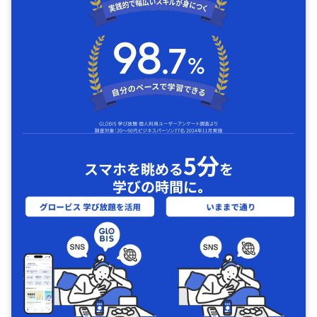
5分
スマホを眺める
を
学びの時間に｡