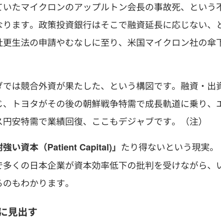
ていたマイクロンのアップルトン会長の事故死、という
なります。政策投資銀行はそこで融資延長に応じない、
社更生法の申請やむなしに至り、米国マイクロン社の傘
ダでは競合外資が果たした、という構図です。融資・出
じ、トヨタがその後の朝鮮戦争特需で成長軌道に乗り、
ス円安特需で業績回復、ここもデジャブです。（注）
たり得ないという現実。
い資本（Patient Capital)」
で多くの日本企業が資本効率低下の批判を受けながら、
るのもわかります。
に見出す