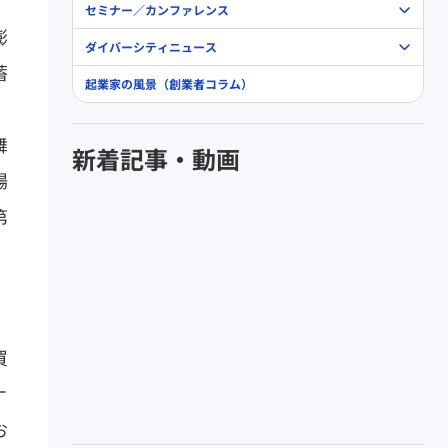
」
セミナー／カンファレンス
膨
ダイバーシティニュース
蓄
起業家の風景（創業者コラム）
舞
新着記事・動画
場
第
買
ナ
お