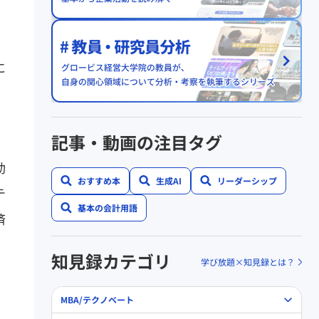
に
記事・動画の注目タグ
動
おすすめ本
生成AI
リーダーシップ
テ
基本の会計用語
済
知見録カテゴリ
学び放題×知見録とは？
MBA/テクノベート