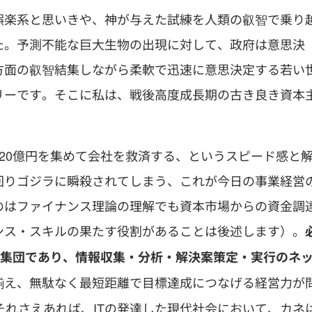
娯楽系と思いきや、神が与えた試練を人類の叡智で乗り
た。予測不能な巨大生物の出現に対して、政府は意思決
方面の叡智結集しながら柔軟で迅速に意思決定する若い
リーです。そこに私は、戦後高度成長期の古き良き資本
20億円を集めて会社を救済する、というスピード感と
回りゴジラに瞬殺されてしまう、これが今日の事業経営
のはファイナンス理論の理解でも資本市場からの資金調
ンス・スキルの果たす役割があることは後述します）。
な人材集団であり、情報収集・分析・解決案策定・実行のネ
揃え、無駄なく最短距離で目標達成につなげる経営力が
それさえあれば、ITの発達した現代社会において、カネ