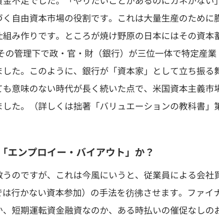
資金不足でした。「やりたいことがあるのにカネがない
づく自由資本市場の役割です。これは大量生産のために
仕組み作りです。ところが焼け野原の日本にはその資本
その管理下で政・官・財（銀行）が三位一体で特定産業
ました。このように、銀行が「資本家」として立ち振る
ても意味のない時代が長く続いた点で、米国資本主義市
ました。（詳しくは拙著「バリュエーションの教科書」
か「エンプロイー・バイアウト」か？
救うのですが、これは今風にいうと、従業員による会社
買収とまでは行かない資本参加）の手法を彷彿させます。ファイ
か、短期運転資金融資なのか、ある時払いの催促なしの