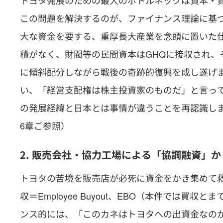
トヨタ発展のための最大のボトルネックは資本・
この問題を解決するのが、ファイナンス理論に基
大な資金を要する、重厚長大産業を念頭に置いた
積がなく、財閥等の民間資本はGHQに接収され、
に傾斜配分しながら戦後の奇跡的復興を成し遂げ
い、「経営支配権は株主投資家のものだ」と言っ
の発展経緯と日本とは事情が違うことを再認識し
6章ご参照）
2. 販売会社・協力工場による「協調融資」
トヨタの苦境を販売店が必死に資金をかき集めて
収＝Employee Buyout、EBO（本件では
ンス的には、「このカネはトヨタへの出資金なの