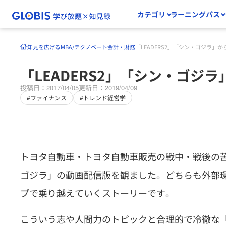
カテゴリ
ラーニングパス
知見を広げる
MBA/テクノベート
会計・財務
「LEADERS2」「シン・ゴジラ」
「LEADERS2」「シン・ゴジ
投稿日：2017/04/05
更新日：2019/04/09
#ファイナンス
#トレンド経営学
トヨタ自動車・トヨタ自動車販売の戦中・戦後の苦労
ゴジラ」の動画配信版を観ました。どちらも外部
プで乗り越えていくストーリーです。
こういう志や人間力のトピックと合理的で冷徹な