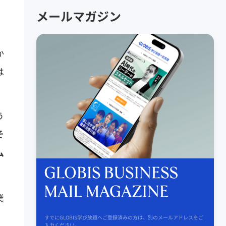
メールマガジン
か
は
う
そ
ム
業
、
すでにGLOBIS学び放題へご登録済みの方は、別のメールアドレスをご
入力ください。