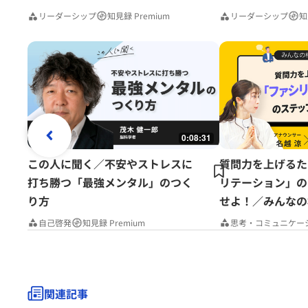
リーダーシップ
知見録 Premium
リーダーシップ
知
0:08:31
この人に聞く／不安やストレスに
質問力を上げるた
打ち勝つ「最強メンタル」のつく
リテーション」の
り方
せよ！／みんなの
Premium
自己啓発
知見録 Premium
思考・コミュニケー
関連記事