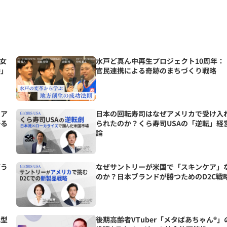
女
水戸ど真ん中再生プロジェクト10周年：
待」
官民連携による奇跡のまちづくり戦略
をア
日本の回転寿司はなぜアメリカで受け入
語る
られたのか？くら寿司USAの「逆転」経
論
どう
なぜサントリーが米国で「スキンケア」
のか？日本ブランドが勝つためのD2C戦
化型
後期高齢者VTuber「メタばあちゃん®」