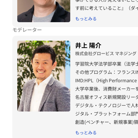
す前に考えていること』（ダ
アウトプット入門』（河出書
もっとみる
な人』『仕事で必要な「本当
モデレーター
本実業出版社）など。
井上 陽介
株式会社グロービス マネジング・
学習院大学法学部卒業（法学
その他プログラム：フランスINSEAD:
IMD:HPL（High Performanc
大学卒業後、消費財メーカー
名古屋オフィス新規開設リー
デジタル・テクノロジーで人
ジタル・プラットフォーム部
創造(ベンチャー、新規事業)
大学院や企業研修において「
もっとみる