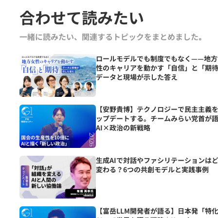
合わせて読みたい
一緒に読みたい、関連するトピックをまとめました｡
ロールモデルでも制度でもなく——地方
性のキャリアを動かす「自信」と「期
データと現場が示した答え
【安野貴博】テクノロジーで民主主義
ップデートする。チームみらい党首が
AI×政治の新戦略
生成AIで対話やファシリテーションは
変わる？6つの共創モデルと実践事例
【富岳LLM開発者が語る】日本発「特