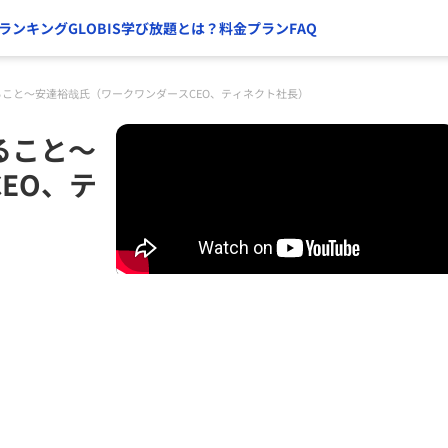
ランキング
GLOBIS学び放題とは？
料金プラン
FAQ
こと〜安達裕哉氏（ワークワンダースCEO、ティネクト社長）
ること〜
EO、テ