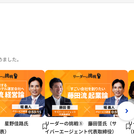
ッカー協会の審判委員会に外部委員としても参画。
めました｡
0:53:15
0:51:41
 星野佳路氏
リーダーの挑戦⑤ 藤田晋氏（サ
リ
表）
イバーエージェント代表取締役）
（