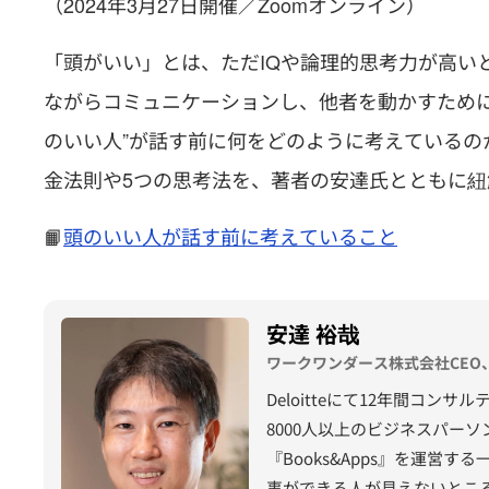
（2024年3月27日開催／Zoomオンライン）
「頭がいい」とは、ただIQや論理的思考力が高い
ながらコミュニケーションし、他者を動かすため
のいい人”が話す前に何をどのように考えているの
金法則や5つの思考法を、著者の安達氏とともに紐解き
📙
頭のいい人が話す前に考えていること
安達 裕哉
ワークワンダース株式会社CEO
Deloitteにて12年間コ
8000人以上のビジネスパー
『Books&Apps』を運
事ができる人が見えないとこ