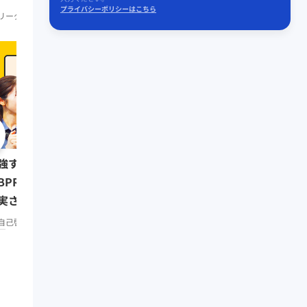
プライバシーポリシーはこちら
リーダーシップ
知見録 Prem
リーダーシップ
知見録 Premium
0:08:07
強する習慣をつけたい人は
リーダーの挑戦⑥ 三木
BPR」で仕事もプライベートも
（楽天代表取締役会長兼
実させよう／みんなの相談室
リーダーシップ
知見録 Prem
remium
自己啓発
知見録 Premium