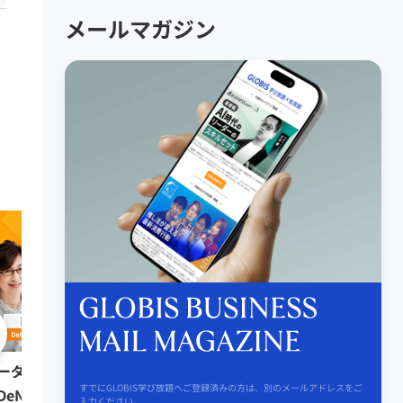
メールマガジン
0:51:41
リーダーの挑戦② 田坂
ーダーの挑戦⑨ 南場智子氏
すでにGLOBIS学び放題へご登録済みの方は、別のメールアドレスをご
（多摩大学大学院名誉教
DeNA会長）
入力ください。