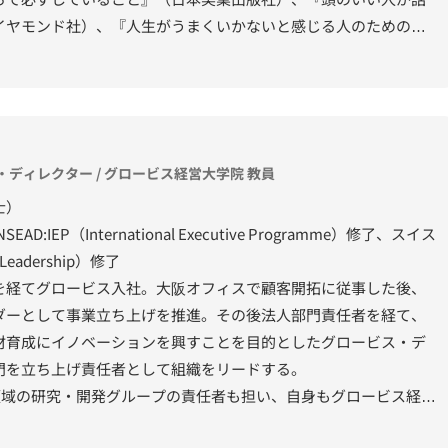
イヤモンド社）、『人生がうまくいかないと感じる人のための超
房新社）、『すぐ「決めつける」バカ、まず「受けとめる」知的
のコミュニケーション能力」はどう身につければいいのか?』（日
ディレクター / グロービス経営大学院 教員
士）
IEP（International Executive Programme）修了、スイス
e Leadership）修了
を経てグロービス入社。大阪オフィスで顧客開拓に従事した後、
ダーとして事業立ち上げを推進。その後法人部門責任者を経て、
材育成にイノベーションを興すことを目的としたグロービス・デ
門を立ち上げ責任者として組織をリードする。
領域の研究・開発グループの責任者も担い、自身もグロービス経営
クリエイティビティ」「イノベーション」等のプログラムの講師