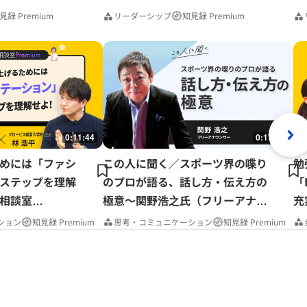
見録 Premium
リーダーシップ
知見録 Premium
0:11:44
0:17:37
めには「ファシ
この人に聞く／スポーツ界の喋り
勉
ステップを理解
のプロが語る、話し方・伝え方の
「
相談室
極意～関野浩之氏（フリーアナウ
充
ンサー）
P
ション
知見録 Premium
思考・コミュニケーション
知見録 Premium