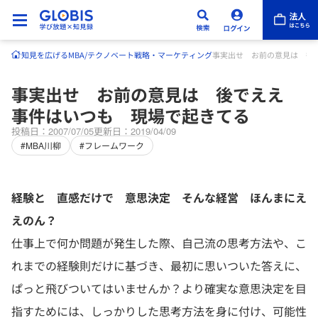
知見を広げる
MBA/テクノベート
戦略・マーケティング
事実出せ お前の意見は 後
事実出せ お前の意見は 後でええ
事件はいつも 現場で起きてる
投稿日：2007/07/05
更新日：2019/04/09
#MBA川柳
#フレームワーク
経験と 直感だけで 意思決定 そんな経営 ほんまにえ
えのん？
仕事上で何か問題が発生した際、自己流の思考方法や、こ
れまでの経験則だけに基づき、最初に思いついた答えに、
ぱっと飛びついてはいませんか？より確実な意思決定を目
指すためには、しっかりした思考方法を身に付け、可能性