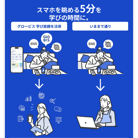
5分
スマホを眺める
を
学びの時間に｡