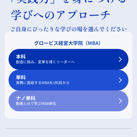
グロービス経営大学院（MBA）
本科
創造に挑み、変革を導くリーダーへ
単科
実務に直結するMBAを1科目から
ナノ単科
動画とAIで学ぶMBA単位