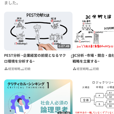
ました｡
0:07:49
PEST分析 ~企業経営の前提となるマク
3C分析 ~市場・競合・自
ロ環境を分析する~
戦略を立案する~
経営戦略
初級
経営戦略
初級
1:45:39