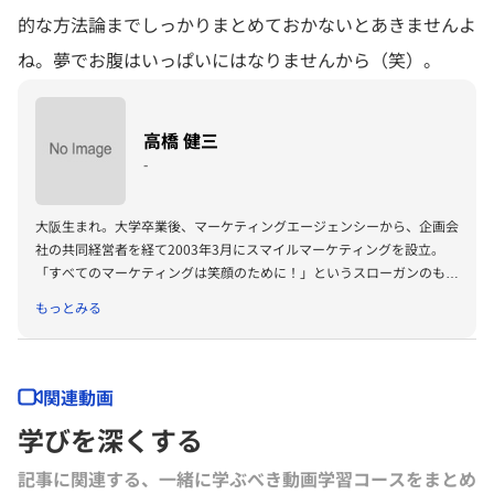
的な方法論までしっかりまとめておかないとあきませんよ
ね。夢でお腹はいっぱいにはなりませんから（笑）。
高橋 健三
-
大阪生まれ。大学卒業後、マーケティングエージェンシーから、企画会
社の共同経営者を経て2003年3月にスマイルマーケティングを設立。
「すべてのマーケティングは笑顔のために！」というスローガンのも
と、マーケティングコーチとして企業や団体に向け、セミナーやコーチ
もっとみる
ングを実践。上場企業を中心に、商品開発やサービス開発などのマーケ
ティングプロジェクトに携わり、参加メンバーが楽しく笑顔で取り組め
るプロジェクトを数多く推進中。2006年6月グロービスオリジナルMBA
プログラム「GDBA」修了。2007年よりグロービス・マネジメント・ス
関連動画
クールで教員を務める。「創造と変革の志士」としてビジネス分野以外
学びを深くする
でも地元・大阪を活性化させるべく「街づくりプロジェクト」などにも
積極的に取り組んでいる。
記事に関連する、一緒に学ぶべき動画学習コースをまとめ