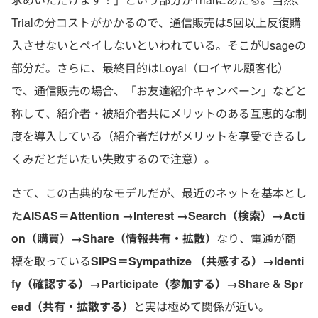
Trialの分コストがかかるので、通信販売は5回以上反復購
入させないとペイしないといわれている。そこがUsageの
部分だ。さらに、最終目的はLoyal（ロイヤル顧客化）
で、通信販売の場合、「お友達紹介キャンペーン」などと
称して、紹介者・被紹介者共にメリットのある互恵的な制
度を導入している（紹介者だけがメリットを享受できるし
くみだとだいたい失敗するので注意）。
さて、この古典的なモデルだが、最近のネットを基本とし
た
AISAS＝Attention →Interest →Search（検索）→Acti
on（購買）→Share（情報共有・拡散）
なり、電通が商
標を取っている
SIPS＝Sympathize （共感する）→Identi
fy（確認する）→Participate（参加する）→Share & Spr
ead（共有・拡散する）
と実は極めて関係が近い。