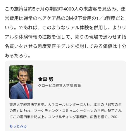
この施策は約5ヶ月の期間中4000人の来店客を見込み、運
営費用は通常のヘアケア品のCM投下費用の1／3程度だと
いう。であれば、このようなリアル体験を併用し、よりリ
アルな体験情報の拡散を促して、売りの現場で迷わせず指
名買いをさせる態度変容モデルを検討してみる価値は十分
あるだろう。
金森 努
グロービス経営大学院 教員
東洋大学経営法学科卒。大手コールセンターに入社。本当の「顧客の生
の声」に触れ、マーケティング・コミュニケーションの世界に魅了され
てこの道四半世紀以上。コンサルティング事務所、広告を経て、2005
年独立起業。 青山学院大学経済学部非常勤講師としてベンチャー・マ
もっとみる
ーケティング論も担当。著書「図解 よくわかるこれからのマーケティ