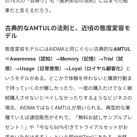
の15人の「目移り」も「選択拒否の法則」にはまった結
果だと言えるだろう。
古典的なAMTULの法則と、近頃の態度変容モ
デル
態度変容モデルにはAIDMAと同じぐらい古典的な
AMTUL
＝Awareness（認知）→Memory（記憶）→Trial（試
用）→Usage（日常使用）→Loyal（ロイヤル顧客化）
と
いうモデルがある。どこかで体験を伴わないと購買行動ま
で持っていくのが難しかったり、一度の購入だけでなく継
続購入させないとペイしなかったりするようなビジネスの
場合、AIDMAではなくAMTULが用いられる。典型的な業
種でいえば通信販売がそれで、「無料お試しサンプルプレ
ゼント！」や「今なら50％引きでトライアルセットがお
求めいただけます！」という部分がTrialにあたる。当然、