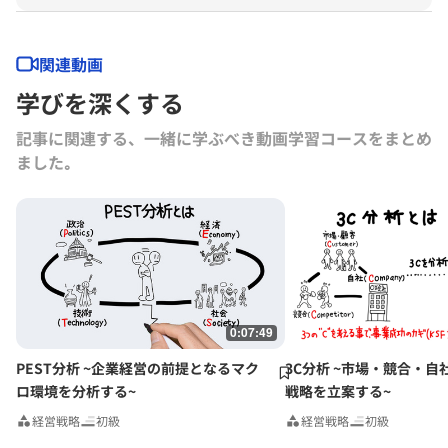
ング」（同文舘出版）「”いま”をつかむマーケティング」（アニモ出
版）。共著書「CS経営のための電話活用術」（誠文堂新光社）「思考
停止企業」（ダイヤモンド社）。監修「実例でわかる！差別化マーケテ
関連動画
ィング成功の法則」（TAC出版）。雑誌への連載、講演多数。一貫して
学びを深くする
マーケティングにおける「顧客視点」の重要性を説く。
記事に関連する、一緒に学ぶべき動画学習コースをまとめ
ました｡
0:07:49
PEST分析 ~企業経営の前提となるマク
3C分析 ~市場・競合・自
ロ環境を分析する~
戦略を立案する~
経営戦略
初級
経営戦略
初級