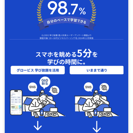
5分
スマホを眺める
を
学びの時間に｡