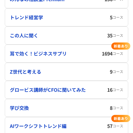
トレンド経営学
5
コース
この人に聞く
35
コース
新着あり
耳で効く！ビジネスサプリ
1694
コース
Z世代と考える
9
コース
グロービス講師がCFOに聞いてみた
16
コース
学び交換
8
コース
新着あり
AIワークシフトトレンド編
57
コース