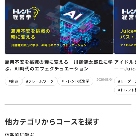
雇用不安を挑戦の糧に変える 川邊健太郎氏に学
アイドル
ぶ、AI時代のエフェクチュエーション
――Jui
チーム」
2026/08/04
#創造
#フレームワーク
#トレンド経営学
#リーダー
#トレンド
他カテゴリからコースを探す
体系的に学ぶ