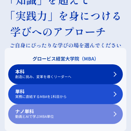
グロービス経営大学院（MBA）
本科
創造に挑み、変革を導くリーダーへ
単科
実務に直結するMBAを1科目から
ナノ単科
動画とAIで学ぶMBA単位