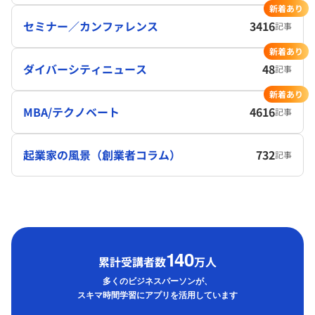
新着あり
セミナー／カンファレンス
3416
記事
新着あり
ダイバーシティニュース
48
記事
新着あり
MBA/テクノベート
4616
記事
起業家の風景（創業者コラム）
732
記事
1
40
累計受講者数
万人
多くのビジネスパーソンが、
スキマ時間学習にアプリを活用しています