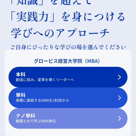
グロービス経営大学院（MBA）
本科
創造に挑み、変革を導くリーダーへ
単科
実務に直結するMBAを1科目から
ナノ単科
動画とAIで学ぶMBA単位