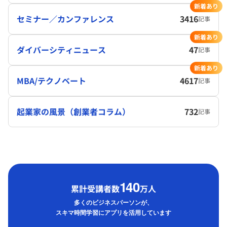
新着あり
セミナー／カンファレンス
3416
記事
新着あり
ダイバーシティニュース
47
記事
新着あり
MBA/テクノベート
4617
記事
起業家の風景（創業者コラム）
732
記事
1
40
累計受講者数
万人
多くのビジネスパーソンが、
スキマ時間学習にアプリを活用しています