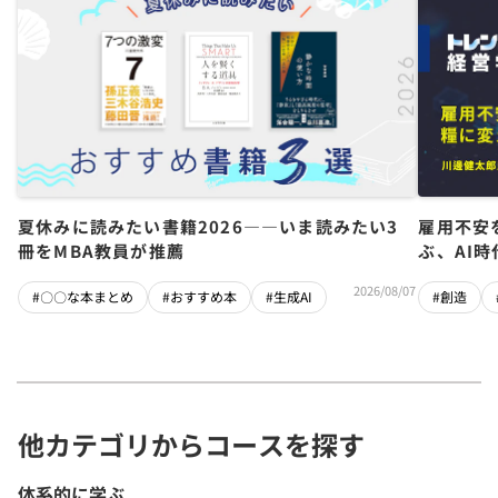
夏休みに読みたい書籍2026――いま読みたい3
雇用不安
冊をMBA教員が推薦
ぶ、AI
2026/08/07
#〇〇な本まとめ
#おすすめ本
#生成AI
#創造
他カテゴリからコースを探す
体系的に学ぶ