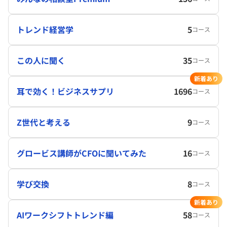
トレンド経営学
5
コース
この人に聞く
35
コース
新着あり
耳で効く！ビジネスサプリ
1696
コース
Z世代と考える
9
コース
グロービス講師がCFOに聞いてみた
16
コース
学び交換
8
コース
新着あり
AIワークシフトトレンド編
58
コース