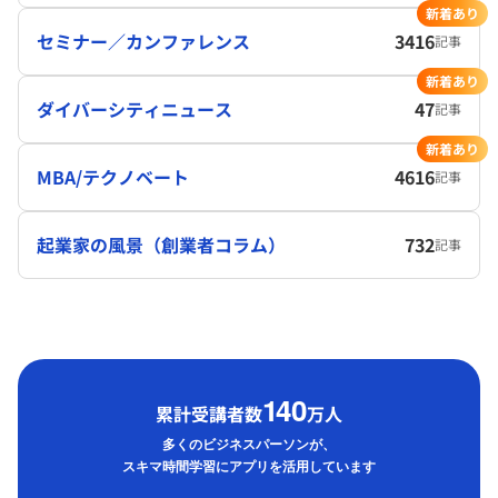
新着あり
セミナー／カンファレンス
3416
記事
新着あり
ダイバーシティニュース
47
記事
新着あり
MBA/テクノベート
4616
記事
起業家の風景（創業者コラム）
732
記事
1
40
累計受講者数
万人
多くのビジネスパーソンが、
スキマ時間学習にアプリを活用しています