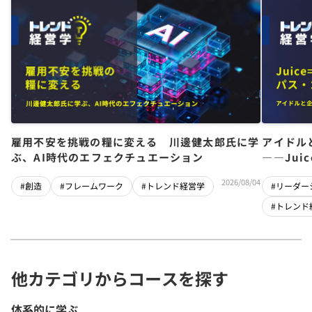
雇用不安を挑戦の糧に変える 川邊健太郎氏に学
アイドル
ぶ、AI時代のエフェクチュエーション
――Jui
チーム」
2026/08/04
#創造
#フレームワーク
#トレンド経営学
#リーダー
#トレンド
他カテゴリからコースを探す
体系的に学ぶ