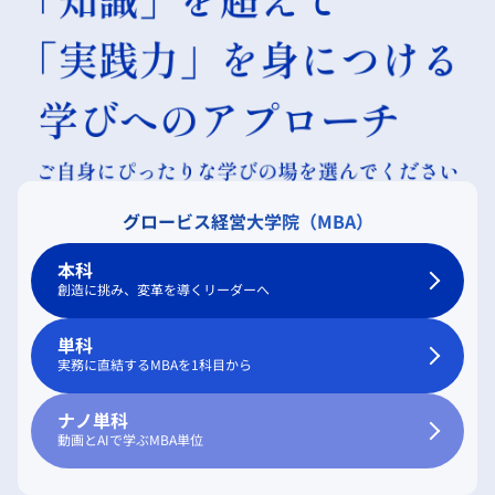
グロービス経営大学院（MBA）
本科
創造に挑み、変革を導くリーダーへ
単科
実務に直結するMBAを1科目から
ナノ単科
動画とAIで学ぶMBA単位