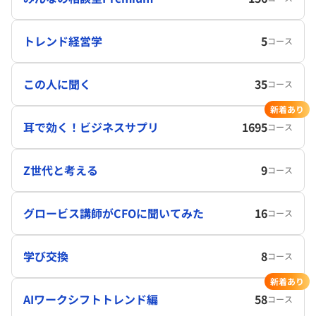
トレンド経営学
5
コース
この人に聞く
35
コース
新着あり
耳で効く！ビジネスサプリ
1695
コース
Z世代と考える
9
コース
グロービス講師がCFOに聞いてみた
16
コース
学び交換
8
コース
新着あり
AIワークシフトトレンド編
58
コース