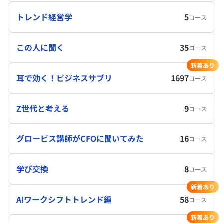
トレンド経営学
5
コース
この人に聞く
35
コース
新着あり
耳で効く！ビジネスサプリ
1697
コース
Z世代と考える
9
コース
グロービス講師がCFOに聞いてみた
16
コース
学び交換
8
コース
新着あり
AIワークシフトトレンド編
58
コース
新着あり