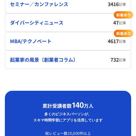
セミナー／カンファレンス
3416
記事
新着あり
ダイバーシティニュース
47
記事
新着あり
MBA/テクノベート
4617
記事
起業家の風景（創業者コラム）
732
記事
1
40
累計受講者数
万人
多くのビジネスパーソンが、
スキマ時間学習にアプリを活用しています
総レビュー数10,000件以上