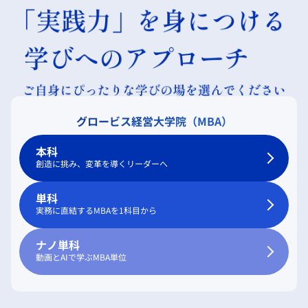
グロービス経営大学院（MBA）
本科
創造に挑み、変革を導くリーダーへ
単科
実務に直結するMBAを1科目から
ナノ単科
動画とAIで学ぶMBA単位