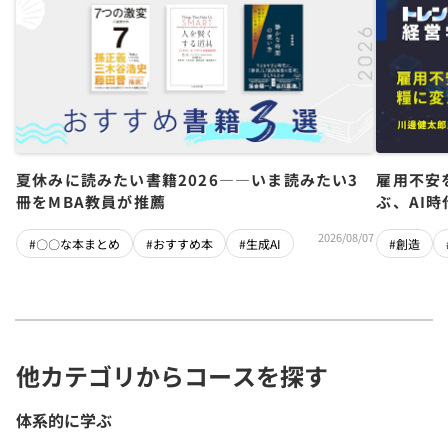
夏休みに読みたい書籍2026――いま読みたい3
雇用不安
冊をMBA教員が推薦
ぶ、AI
2026/08/07
#〇〇な本まとめ
#おすすめ本
#生成AI
#創造
他カテゴリからコースを探す
体系的に学ぶ