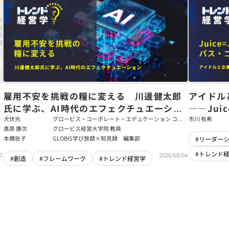
た
雇用不安を挑戦の糧に変える 川邊健太郎
アイドル
氏に学ぶ、AI時代のエフェクチュエーショ
――Jui
ン
強いチー
犬伏光
グロービス・コーポレート・エデュケーション コー
市川 有希
ポレート・ソリューション・チーム コンサルタント
髙原 康次
グロービス経営大学院 教員
本橋敦子
GLOBIS学び放題×知見録 編集部
#リーダー
#トレンド
7
2026/08/04
#創造
#フレームワーク
#トレンド経営学