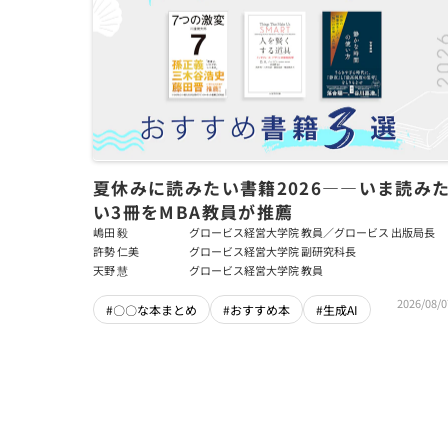
夏休みに読みたい書籍2026――いま読み
い3冊をMBA教員が推薦
嶋田 毅
グロービス経営大学院 教員／グロービス 出版局長
許勢 仁美
グロービス経営大学院 副研究科長
天野 慧
グロービス経営大学院 教員
2026/08/0
#〇〇な本まとめ
#おすすめ本
#生成AI