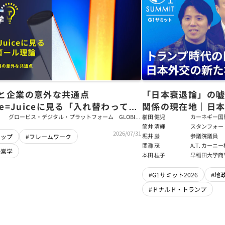
と企業の意外な共通点
「日本衰退論」の
ce=Juiceに見る「入れ替わっても
関係の現在地｜日本
ム」をつくるパス・ゴール理論
戦略【櫛田健児×
グロービス・デジタル・プラットフォーム GLOBIS
櫛田 健児
カーネギー国
学び放題 編集部・コンテンツ開発チーム
ラムディレク
筒井 清輝
スタンフォー
輝】
2026/07/31
大学アジア太
堀井 巌
参議院議員
シップ
#フレームワーク
フェロー
関灘 茂
A.T. カー
経営学
本法人会長
本田 桂子
早稲田大学商
#G1サミット2026
#地
#ドナルド・トランプ