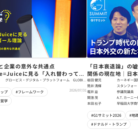
と企業の意外な共通点
「日本衰退論」の
ce=Juiceに見る「入れ替わっても
関係の現在地｜日本
ム」をつくるパス・ゴール理論
戦略【櫛田健児×
グロービス・デジタル・プラットフォーム GLOBIS
櫛田 健児
カーネギー国
学び放題 編集部・コンテンツ開発チーム
ラムディレク
筒井 清輝
スタンフォー
輝】
2026/07/31
大学アジア太
堀井 巌
参議院議員
シップ
#フレームワーク
フェロー
関灘 茂
A.T. カー
経営学
本法人会長
本田 桂子
早稲田大学商
#G1サミット2026
#地
#ドナルド・トランプ