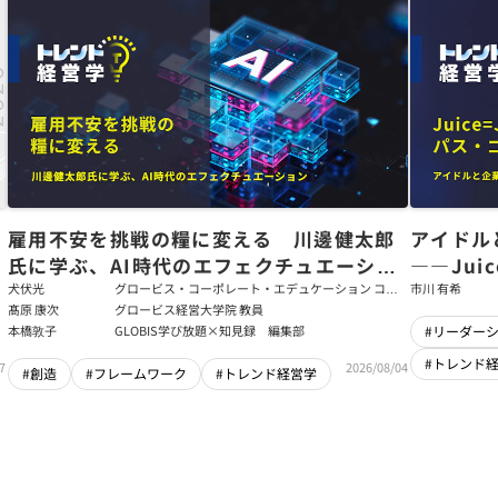
た
雇用不安を挑戦の糧に変える 川邊健太郎
アイドル
氏に学ぶ、AI時代のエフェクチュエーショ
――Jui
ン
強いチー
犬伏光
グロービス・コーポレート・エデュケーション コー
市川 有希
ポレート・ソリューション・チーム コンサルタント
髙原 康次
グロービス経営大学院 教員
本橋敦子
GLOBIS学び放題×知見録 編集部
#リーダー
#トレンド
7
2026/08/04
#創造
#フレームワーク
#トレンド経営学