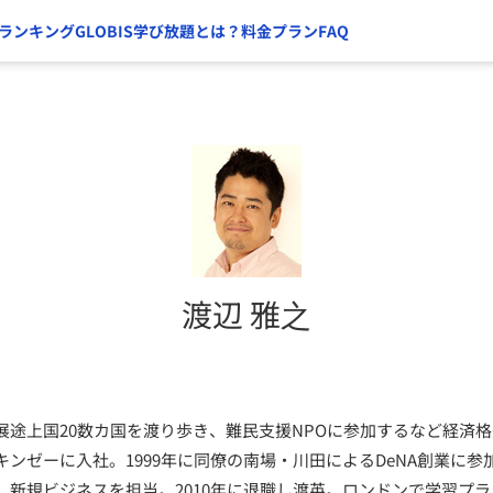
ランキング
GLOBIS学び放題とは？
料金プラン
FAQ
渡辺 雅之
展途上国20数カ国を渡り歩き、難民支援NPOに参加するなど経済
ンゼーに入社。1999年に同僚の南場・川田によるDeNA創業に
、新規ビジネスを担当。2010年に退職し渡英。ロンドンで学習プ