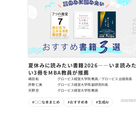
夏休みに読みたい書籍2026――いま読み
い3冊をMBA教員が推薦
嶋田 毅
グロービス経営大学院 教員／グロービス 出版局長
許勢 仁美
グロービス経営大学院 副研究科長
天野 慧
グロービス経営大学院 教員
2026/08/0
#〇〇な本まとめ
#おすすめ本
#生成AI