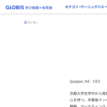
カテゴリ
ラーニングパス
渡辺 雅之
Quipper, ltd CEO
京都大学在学中から発
心を持つ。卒業後マッキ
戦略、マーケティング