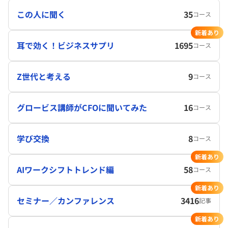
この人に聞く
35
コース
新着あり
耳で効く！ビジネスサプリ
1695
コース
Z世代と考える
9
コース
グロービス講師がCFOに聞いてみた
16
コース
学び交換
8
コース
新着あり
AIワークシフトトレンド編
58
コース
新着あり
セミナー／カンファレンス
3416
記事
新着あり