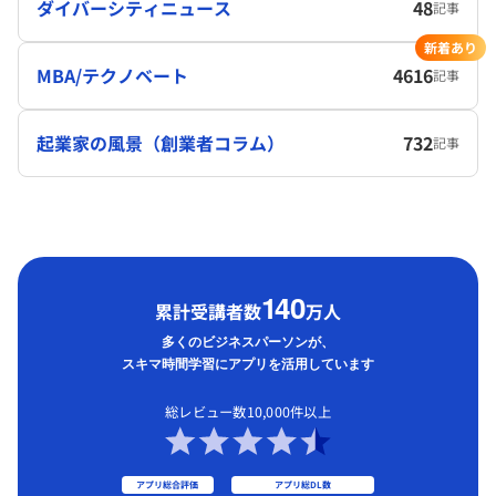
ダイバーシティニュース
48
記事
新着あり
MBA/テクノベート
4616
記事
起業家の風景（創業者コラム）
732
記事
1
40
累計受講者数
万人
多くのビジネスパーソンが、
スキマ時間学習にアプリを活用しています
総レビュー数10,000件以上
アプリ総合評価
アプリ総DL数