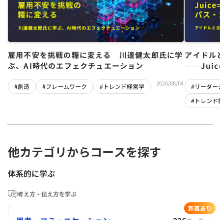
雇用不安を挑戦の糧に変える 川邊健太郎氏に学
アイドル
ぶ、AI時代のエフェクチュエーション
――Jui
チーム」
2026/08/04
#創造
#フレームワーク
#トレンド経営学
#リーダー
#トレンド
他カテゴリからコースを探す
体系的に学ぶ
考え方・伝え方を学ぶ
新着あり