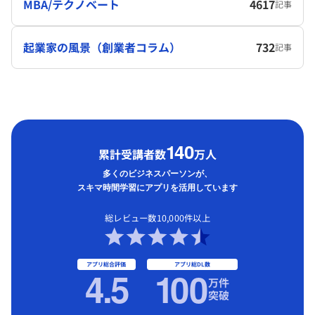
MBA/テクノベート
4617
記事
起業家の風景（創業者コラム）
732
記事
1
40
累計受講者数
万人
多くのビジネスパーソンが、
スキマ時間学習にアプリを活用しています
総レビュー数10,000件以上
アプリ総合評価
アプリ総DL数
4.5
1
00
万件
突破