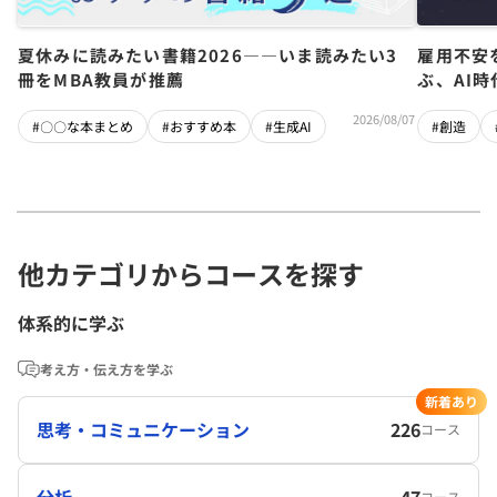
夏休みに読みたい書籍2026――いま読みたい3
雇用不安
冊をMBA教員が推薦
ぶ、AI
2026/08/07
#〇〇な本まとめ
#おすすめ本
#生成AI
#創造
他カテゴリからコースを探す
体系的に学ぶ
考え方・伝え方を学ぶ
新着あり
思考・コミュニケーション
226
コース
分析
47
コース