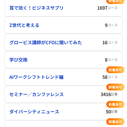
新着あり
耳で効く！ビジネスサプリ
1697
コース
Z世代と考える
9
コース
グロービス講師がCFOに聞いてみた
16
コース
学び交換
8
コース
新着あり
AIワークシフトトレンド編
58
コース
新着あり
セミナー／カンファレンス
3416
記事
新着あり
ダイバーシティニュース
50
記事
新着あり