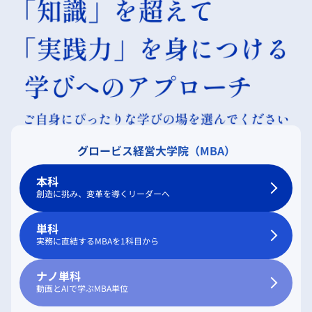
グロービス経営大学院（MBA）
本科
創造に挑み、変革を導くリーダーへ
単科
実務に直結するMBAを1科目から
ナノ単科
動画とAIで学ぶMBA単位