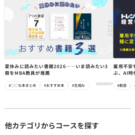
夏休みに読みたい書籍2026――いま読みたい3
雇用不安
冊をMBA教員が推薦
ぶ、AI
2026/08/07
#〇〇な本まとめ
#おすすめ本
#生成AI
#創造
他カテゴリからコースを探す