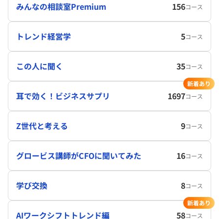
みんなの相談室Premium
156
コース
トレンド経営学
5
コース
この人に聞く
35
コース
新着あり
耳で効く！ビジネスサプリ
1697
コース
Z世代と考える
9
コース
グロービス講師がCFOに聞いてみた
16
コース
学び交換
8
コース
新着あり
AIワークシフトトレンド編
58
コース