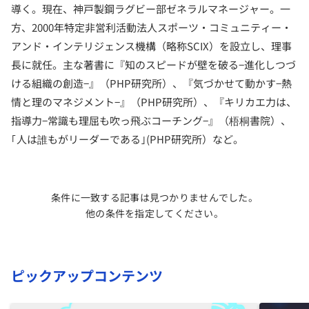
導く。現在、神戸製鋼ラグビー部ゼネラルマネージャー。一
方、2000年特定非営利活動法人スポーツ・コミュニティー・
アンド・インテリジェンス機構（略称SCIX）を設立し、理事
長に就任。主な著書に『知のスピードが壁を破る−進化しつづ
ける組織の創造−』（PHP研究所）、『気づかせて動かす−熱
情と理のマネジメント−』（PHP研究所）、『キリカエ力は、
指導力−常識も理屈も吹っ飛ぶコーチング−』（梧桐書院）、
｢人は誰もがリーダーである｣(PHP研究所）など。
条件に一致する記事は見つかりませんでした。
他の条件を指定してください。
ピックアップコンテンツ