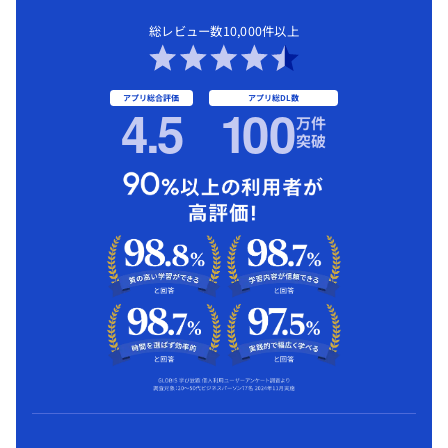
総レビュー数10,000件以上
アプリ総合評価
アプリ総DL数
4.5
1
00
万件
突破