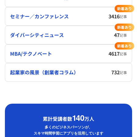
新着あり
セミナー／カンファレンス
3416
記事
新着あり
ダイバーシティニュース
47
記事
新着あり
MBA/テクノベート
4617
記事
起業家の風景（創業者コラム）
732
記事
1
40
累計受講者数
万人
多くのビジネスパーソンが、
スキマ時間学習にアプリを活用しています