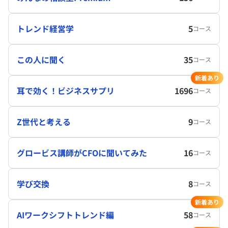
トレンド経営学
5
コース
この人に聞く
35
コース
新着あり
耳で効く！ビジネスサプリ
1696
コース
Z世代と考える
9
コース
グロービス講師がCFOに聞いてみた
16
コース
学び交換
8
コース
新着あり
AIワークシフトトレンド編
58
コース