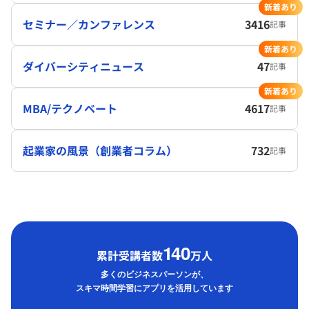
新着あり
セミナー／カンファレンス
3416
記事
新着あり
ダイバーシティニュース
47
記事
新着あり
MBA/テクノベート
4617
記事
起業家の風景（創業者コラム）
732
記事
1
40
累計受講者数
万人
多くのビジネスパーソンが、
スキマ時間学習にアプリを活用しています