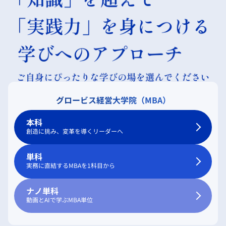
グロービス経営大学院（MBA）
本科
創造に挑み、変革を導くリーダーへ
単科
実務に直結するMBAを1科目から
ナノ単科
動画とAIで学ぶMBA単位