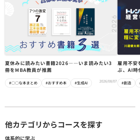
夏休みに読みたい書籍2026――いま読みたい3
雇用不安
冊をMBA教員が推薦
ぶ、AI
2026/08/07
#〇〇な本まとめ
#おすすめ本
#生成AI
#創造
他カテゴリからコースを探す
体系的に学ぶ