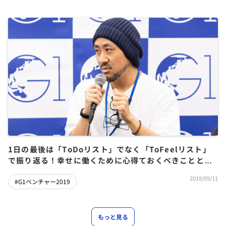
1日の最後は「ToDoリスト」でなく「ToFeelリスト」
で振り返る！幸せに働くために心得ておくべきことと
は？〜家入一真×石川善樹×矢野和男×塩田元規
2019/09/11
#G1ベンチャー2019
もっと見る