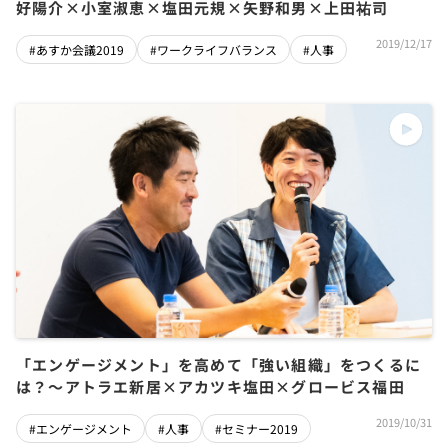
好陽介×小室淑恵×塩田元規×矢野和男×上田祐司
2019/12/17
#あすか会議2019
#ワークライフバランス
#人事
「エンゲージメント」を高めて「強い組織」をつくるに
は？〜アトラエ新居×アカツキ塩田×グロービス福田
2019/10/31
#エンゲージメント
#人事
#セミナー2019