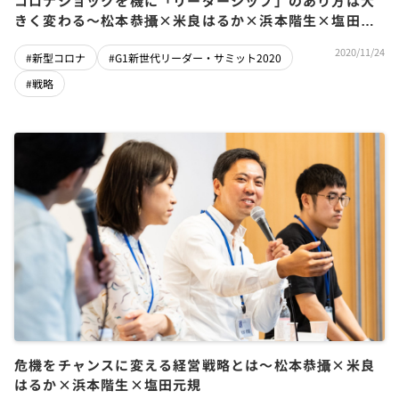
コロナショックを機に「リーダーシップ」のあり方は大
きく変わる〜松本恭攝×米良はるか×浜本階生×塩田元
規
2020/11/24
#新型コロナ
#G1新世代リーダー・サミット2020
#戦略
危機をチャンスに変える経営戦略とは〜松本恭攝×米良
はるか×浜本階生×塩田元規