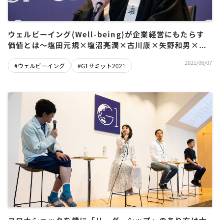
ウェルビーイング(Well-being)が企業経営にもたらす
価値とは～塩田元規×塩沼亮潤×古川康×矢野和男×岡
島悦子
2021/06/07
#ウェルビーイング
#G1サミット2021