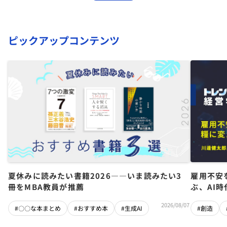
ピックアップコンテンツ
夏休みに読みたい書籍2026――いま読みたい3
雇用不安
冊をMBA教員が推薦
ぶ、AI
2026/08/07
#〇〇な本まとめ
#おすすめ本
#生成AI
#創造