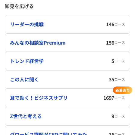
知見を広げる
リーダーの挑戦
146
コース
みんなの相談室Premium
156
コース
トレンド経営学
5
コース
この人に聞く
35
コース
新着あり
耳で効く！ビジネスサプリ
1697
コース
Z世代と考える
9
コース
グロービス講師がCFOに聞いてみた
16
コース