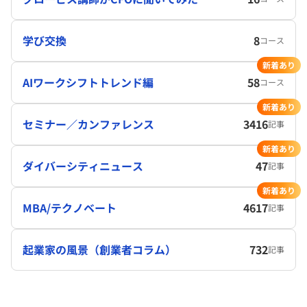
学び交換
8
コース
新着あり
AIワークシフトトレンド編
58
コース
新着あり
セミナー／カンファレンス
3416
記事
新着あり
ダイバーシティニュース
47
記事
新着あり
MBA/テクノベート
4617
記事
起業家の風景（創業者コラム）
732
記事