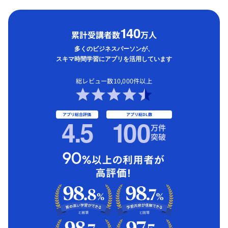
1
40
累計受講者数
万人
多くのビジネスパーソンが、
スキマ時間学習にアプリを活用しています
総レビュー数10,000件以上
アプリ総合評価
アプリ総DL数
4.5
1
00
万件
突破