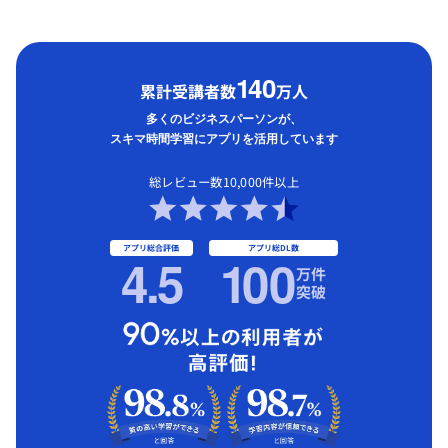
1
40
累計受講者数
万人
多くのビジネスパーソンが、
スキマ時間学習にアプリを活用しています
総レビュー数10,000件以上
アプリ総合評価
アプリ総DL数
4.5
1
00
万件
突破