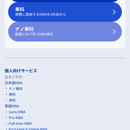
単科
実務に直結するMBAを1科目から
ナノ単科
動画とAIで学ぶMBA単位
個人向けサービス
経営大学院：
日本語MBA
ナノ単科
単科
本科
英語MBA
nano-MBA
Pre-MBA
Full-time-MBA
Part-time & Online MBA