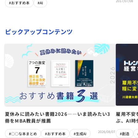
2017/07/08
#おすすめ本
#AI
ピックアップコンテンツ
夏休みに読みたい書籍2026――いま読みたい3
雇用不安
冊をMBA教員が推薦
ぶ、AI
2026/08/07
#〇〇な本まとめ
#おすすめ本
#生成AI
#創造