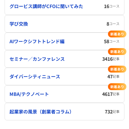
グロービス講師がCFOに聞いてみた
16
コース
学び交換
8
コース
新着あり
AIワークシフトトレンド編
58
コース
新着あり
セミナー／カンファレンス
3416
記事
新着あり
ダイバーシティニュース
47
記事
新着あり
MBA/テクノベート
4617
記事
起業家の風景（創業者コラム）
732
記事