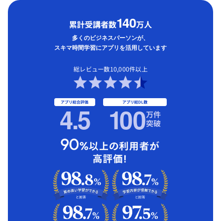
1
40
累計受講者数
万人
多くのビジネスパーソンが、
スキマ時間学習にアプリを活用しています
総レビュー数10,000件以上
アプリ総合評価
アプリ総DL数
4.5
1
00
万件
突破