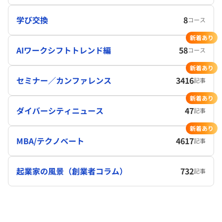
学び交換
8
コース
新着あり
AIワークシフトトレンド編
58
コース
新着あり
セミナー／カンファレンス
3416
記事
新着あり
ダイバーシティニュース
47
記事
新着あり
MBA/テクノベート
4617
記事
起業家の風景（創業者コラム）
732
記事