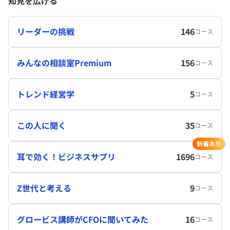
知見を広げる
リーダーの挑戦
146
コース
みんなの相談室Premium
156
コース
トレンド経営学
5
コース
この人に聞く
35
コース
新着あり
耳で効く！ビジネスサプリ
1696
コース
Z世代と考える
9
コース
グロービス講師がCFOに聞いてみた
16
コース