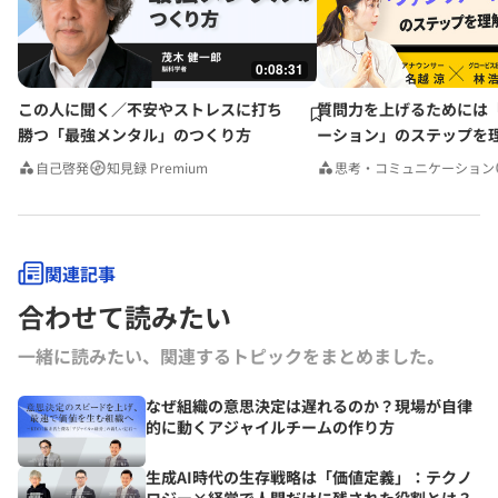
0:08:31
この人に聞く／不安やストレスに打ち
質問力を上げるためには
勝つ「最強メンタル」のつくり方
ーション」のステップを
みんなの相談室Premium
自己啓発
知見録 Premium
思考・コミュニケーション
関連記事
合わせて読みたい
一緒に読みたい、関連するトピックをまとめました｡
なぜ組織の意思決定は遅れるのか？現場が自律
的に動くアジャイルチームの作り方
生成AI時代の生存戦略は「価値定義」：テクノ