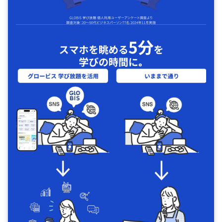
5分
スマホを眺める
を
学びの時間に｡