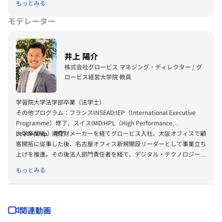
もっとみる
モデレーター
井上 陽介
株式会社グロービス マネジング・ディレクター / グ
ロービス経営大学院 教員
学習院大学法学部卒業（法学士）
その他プログラム：フランスINSEAD:IEP（International Executive
Programme）修了、スイスIMD:HPL（High Performance
Leadership）修了
大学卒業後、消費財メーカーを経てグロービス入社。大阪オフィスで顧
客開拓に従事した後、名古屋オフィス新規開設リーダーとして事業立ち
上げを推進。その後法人部門責任者を経て、デジタル・テクノロジーで
人材育成にイノベーションを興すことを目的としたグロービス・デジタ
もっとみる
ル・プラットフォーム部門を立ち上げ責任者として組織をリードする。
創造(ベンチャー、新規事業)領域の研究・開発グループの責任者も担
い、自身もグロービス経営大学院や企業研修において「クリエイティビ
ティ」「イノベーション」等のプログラムの講師も担当。
関連動画
その他、公益財団法人日本サッカー協会の審判委員会に外部委員として