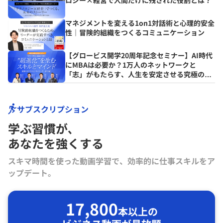
ロジー×経営で人間だけに残された役割とは？
マネジメントを変える1on1対話術と心理的安全
性｜冒険的組織をつくるコミュニケーション
【グロービス開学20周年記念セミナー】AI時代
にMBAは必要か？1万人のネットワークと
「志」がもたらす、人生を安定させる究極の資
産とは？
サブスクリプション
学ぶ習慣が､
あなたを強くする
スキマ時間を使った動画学習で、効率的に仕事スキルをア
ップデート。
17,800
本以上の