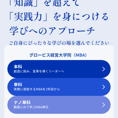
グロービス経営大学院（MBA）
本科
創造に挑み、変革を導くリーダーへ
単科
実務に直結するMBAを1科目から
ナノ単科
動画とAIで学ぶMBA単位