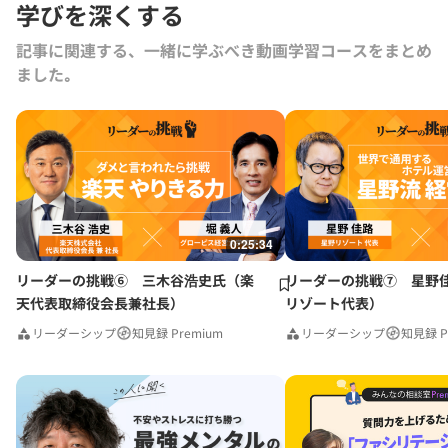
学びを深くする
も参画。
記事に関連する、一緒に学ぶべき動画学習コースをまとめ
ました｡
0:25:34
リーダーの挑戦⑥ 三木谷浩史氏（楽
リーダーの挑戦⑦ 星野
天代表取締役会長兼社長）
リゾート代表）
リーダーシップ
知見録 Premium
リーダーシップ
知見録 P