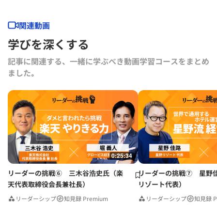
リ社外取締役。 日本取締役協会会長。内閣官房新しい資本主義実現会
議有識者構成員、内閣府規制改革推進会議議長代理、内閣府税制調査会
特別委員、金融庁スチュワードシップ・コード及びコーポレートガバナ
関連動画
ンス・コードのフォローアップ会議委員、国土交通省インフラメンテナ
学びを深くする
ンス国民会議会長、他政府関連委員多数。
記事に関連する、一緒に学ぶべき動画学習コースをまとめ
ました｡
0:25:34
リーダーの挑戦⑥ 三木谷浩史氏（楽
リーダーの挑戦⑦ 星野
天代表取締役会長兼社長）
リゾート代表）
リーダーシップ
知見録 Premium
リーダーシップ
知見録 P