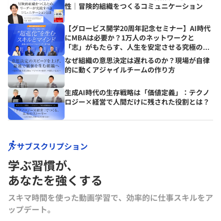
性｜冒険的組織をつくるコミュニケーション
【グロービス開学20周年記念セミナー】AI時代
にMBAは必要か？1万人のネットワークと
「志」がもたらす、人生を安定させる究極の資
産とは？
なぜ組織の意思決定は遅れるのか？現場が自律
的に動くアジャイルチームの作り方
生成AI時代の生存戦略は「価値定義」：テクノ
ロジー×経営で人間だけに残された役割とは？
サブスクリプション
学ぶ習慣が､
あなたを強くする
スキマ時間を使った動画学習で、効率的に仕事スキルをア
ップデート。