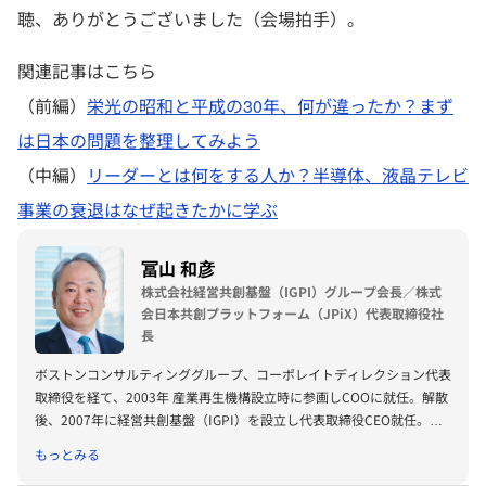
聴、ありがとうございました（会場拍手）。
関連記事はこちら
（前編）
栄光の昭和と平成の30年、何が違ったか？まず
は日本の問題を整理してみよう
（中編）
リーダーとは何をする人か？半導体、液晶テレビ
事業の衰退はなぜ起きたかに学ぶ
冨山 和彦
株式会社経営共創基盤（IGPI）グループ会長／株式
会日本共創プラットフォーム（JPiX）代表取締役社
長
ボストンコンサルティンググループ、コーポレイトディレクション代表
取締役を経て、2003年 産業再生機構設立時に参画しCOOに就任。解散
後、2007年に経営共創基盤（IGPI）を設立し代表取締役CEO就任。
2020年10月よりIGPIグループ会長。 2020年日本共創プラットフォー
もっとみる
ム（JPiX）設立。 パナソニックホールディングス社外取締役、メルカ