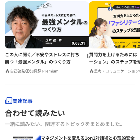
0:08:31
この人に聞く／不安やストレスに打ち
質問力を上げるためには
勝つ「最強メンタル」のつくり方
ーション」のステップを
みんなの相談室Premium
自己啓発
知見録 Premium
思考・コミュニケーション
関連記事
合わせて読みたい
一緒に読みたい、関連するトピックをまとめました｡
マネジメントを変える1on1対話術と心理的安全