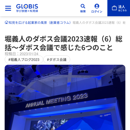
知見を広げる
起業家の風景（創業者コラム）
堀義人のダボス会議2023速報（6）総
堀義人のダボス会議2023速報（6）総
括〜ダボス会議で感じた6つのこと
投稿日：2023/01/24
#堀義人ブログ2023
#ダボス会議