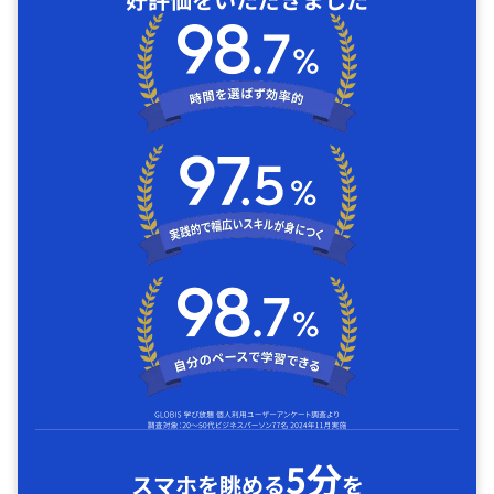
5分
スマホを眺める
を