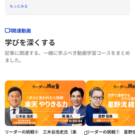
年に「G1サミット」を創設。2011年には復興支援プロジェクトKIBOW
もっとみる
を立ち上げる。2016年に茨城ロボッツ、2019年に茨城放送オーナー就
任。2022年にLuckyFesを立ち上げ、現在総合プロデューサーを務め
る。2024年よりBARKSオーナー、世界最大のPR会社の米国エデルマン
社 社外取締役。
関連動画
学びを深くする
記事に関連する、一緒に学ぶべき動画学習コースをまとめ
ました｡
0:25:34
リーダーの挑戦⑥ 三木谷浩史氏（楽
リーダーの挑戦⑦ 星野