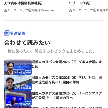
天代表取締役会長兼社長）
リゾート代表）
リーダーシップ
知見録 Premium
リーダーシップ
知見録 P
関連記事
合わせて読みたい
一緒に読みたい、関連するトピックをまとめました｡
堀義人のダボス会議2026（7）ダボス会議のま
とめ
堀義人のダボス会議2026（6）学び、対話、発
信の達成感を胸に18回目の帰路
堀義人のダボス会議2026（5）イーロンマスク
が初登場 そして最後の夜へ