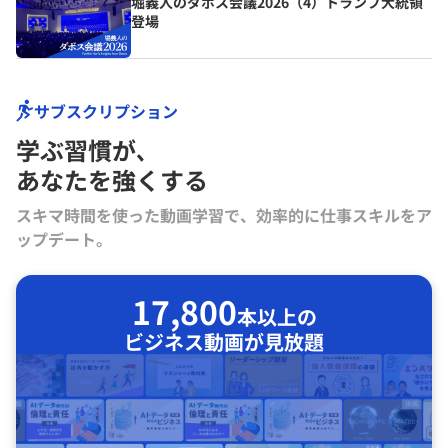
堀義人のダボス会議2026（4）トランプ大統領
登場
サブスクリプション
学ぶ習慣が､
あなたを強くする
スキマ時間を使った動画学習で、効率的に仕事スキルをア
ップデート。
17,800
本以上の
ビジネス動画が見放題