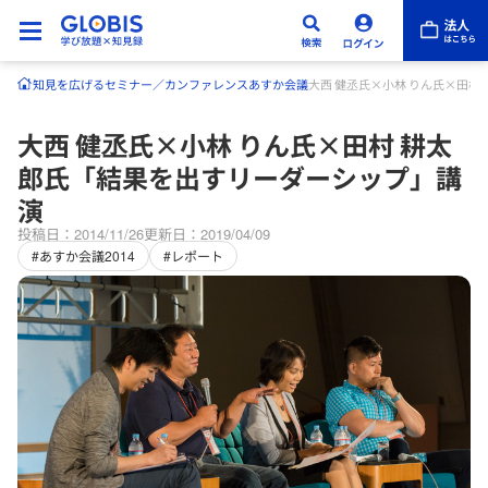
知見を広げる
セミナー／カンファレンス
あすか会議
大西 健丞氏×小林 りん氏×田村
大西 健丞氏×小林 りん氏×田村 耕太
郎氏「結果を出すリーダーシップ」講
演
投稿日：2014/11/26
更新日：2019/04/09
#あすか会議2014
#レポート