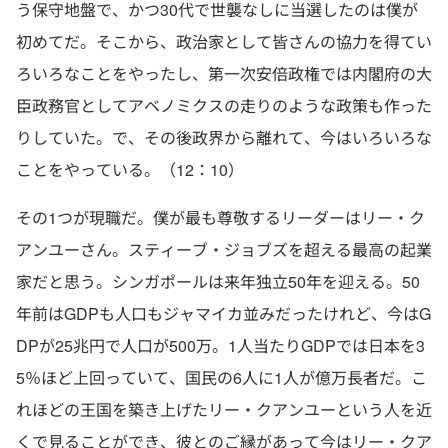
う保守地盤で、かつ30代で世襲なしに当選したのは僕が
初めてだ。そこから、政治家として皆さんの協力を得てい
ろいろなことをやったし、第一次安倍政権では内閣府の大
臣政務官としてアベノミクスの走りのような政策も作った
りしていた。で、その後政界から離れて、今はいろいろな
ことをやっている。（12：10）
その1つが現職だ。僕が最も尊敬するリーダーはリー・ク
アンユーさん。スティーブ・ジョブズを超える最高の起業
家だと思う。シンガポールは来年独立50年を迎える。50
年前はGDPも人口もジャマイカ並みだったけれど、今はG
DPが25兆円で人口が500万。1人当たりGDPでは日本を3
5％ほど上回っていて、国民の6人に1人が億万長者だ。こ
れほどの王国を築き上げたリー・クアンユーという人を近
くで見ることができ、彼とのご縁があって今はリー・クア