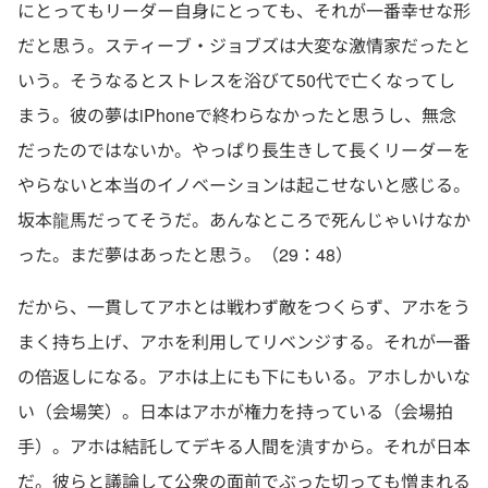
にとってもリーダー自身にとっても、それが一番幸せな形
だと思う。スティーブ・ジョブズは大変な激情家だったと
いう。そうなるとストレスを浴びて50代で亡くなってし
まう。彼の夢はiPhoneで終わらなかったと思うし、無念
だったのではないか。やっぱり長生きして長くリーダーを
やらないと本当のイノベーションは起こせないと感じる。
坂本龍馬だってそうだ。あんなところで死んじゃいけなか
った。まだ夢はあったと思う。（29：48）
だから、一貫してアホとは戦わず敵をつくらず、アホをう
まく持ち上げ、アホを利用してリベンジする。それが一番
の倍返しになる。アホは上にも下にもいる。アホしかいな
い（会場笑）。日本はアホが権力を持っている（会場拍
手）。アホは結託してデキる人間を潰すから。それが日本
だ。彼らと議論して公衆の面前でぶった切っても憎まれる