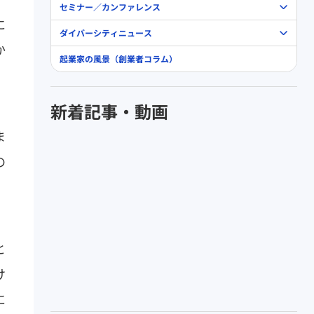
セミナー／カンファレンス
に
ダイバーシティニュース
か
起業家の風景（創業者コラム）
新着記事・動画
ま
の
と
け
に