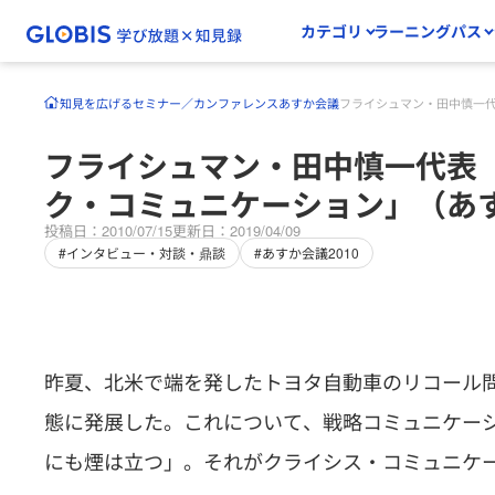
カテゴリ
ラーニングパス
知見を広げる
セミナー／カンファレンス
あすか会議
フライシュマン・田中慎一代
フライシュマン・田中慎一代表
ク・コミュニケーション」（あす
投稿日：2010/07/15
更新日：2019/04/09
#インタビュー・対談・鼎談
#あすか会議2010
昨夏、北米で端を発したトヨタ自動車のリコール
態に発展した。これについて、戦略コミュニケー
にも煙は立つ」。それがクライシス・コミュニケ