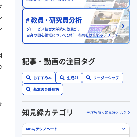
ダ
ン
ン
対
記事・動画の注目タグ
め
、
おすすめ本
生成AI
リーダーシップ
基本の会計用語
す
知見録カテゴリ
学び放題×知見録とは？
MBA/テクノベート