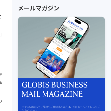
メールマガジン
こ
目
か
手
の
わ
すでにGLOBIS学び放題へご登録済みの方は、別のメールアドレスをご
入力ください。