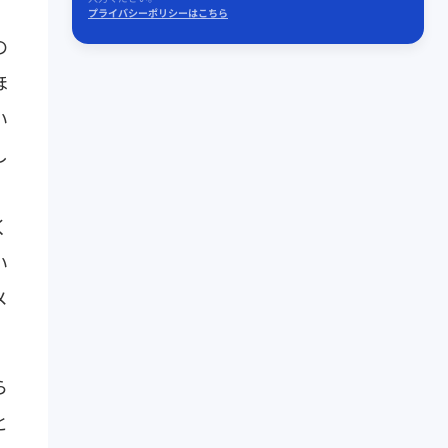
プライバシーポリシーはこちら
の
ほ
い
し
、
く
い
メ
ら
と