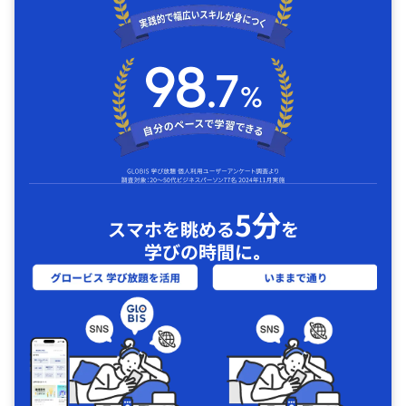
5分
スマホを眺める
を
学びの時間に｡