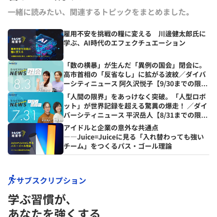
一緒に読みたい、関連するトピックをまとめました｡
雇用不安を挑戦の糧に変える 川邊健太郎氏に
学ぶ、AI時代のエフェクチュエーション
「数の横暴」が生んだ「異例の国会」閉会に。
高市首相の「反省なし」に拡がる波紋／ダイバ
ーシティニュース 阿久沢悦子【9/30までの限定
公開】
「人間の限界」をあっけなく突破。「人型ロボ
ット」が世界記録を超える驚異の爆走！ ／ダイ
バーシティニュース 平沢岳人【8/31までの限定
公開】
アイドルと企業の意外な共通点
――Juice=Juiceに見る「入れ替わっても強い
チーム」をつくるパス・ゴール理論
サブスクリプション
学ぶ習慣が､
あなたを強くする