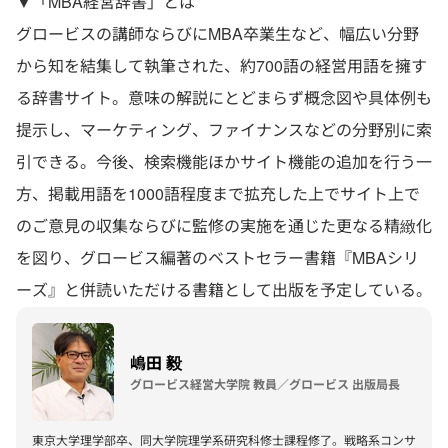
▼「MBA経営辞書」とは
グロービスの講師ならびにMBA卒業生など、幅広い分野
から知を結集して執筆された、約700語の経営用語を擁す
る辞書サイト。意味の解説にとどまらず概念図や具体例も
提示し、マーケティング、ファイナンスなどの分野別に索
引できる。今後、検索機能ほかサイト機能の追加を行う一
方、掲載用語を1000語程度まで拡充した上でサイト上で
のご意見の収集ならびに監修の実施を通じた更なる精緻化
を図り、グロービス編著のベストセラー書籍『MBAシリ
ーズ』と併読いただける書籍として出版を予定している。
嶋田 毅
グロービス経営大学院 教員／グロービス 出版局長
東京大学理学部卒、同大学院理学系研究科修士課程修了。戦略系コンサ