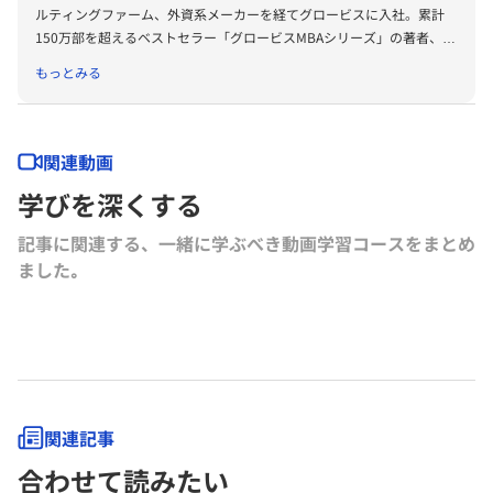
ルティングファーム、外資系メーカーを経てグロービスに入社。累計
150万部を超えるベストセラー「グロービスMBAシリーズ」の著者、プ
ロデューサーも務める。著書に『グロービスMBAビジネス・ライティ
もっとみる
ング』『グロービスMBAキーワード 図解 基本ビジネス思考法45』
『グロービスMBAキーワード 図解 基本フレームワーク50』『ビジネ
ス仮説力の磨き方』（以上ダイヤモンド社）、『MBA 100の基本』
（東洋経済新報社）、『［実況］ロジカルシンキング教室』『［実況』
関連動画
アカウンティング教室』『競争優位としての経営理念』（以上PHP研
学びを深くする
究所）、『ロジカルシンキングの落とし穴』『バイアス』『KSFとは』
（以上グロービス電子出版）、共著書に『グロービスMBAマネジメン
記事に関連する、一緒に学ぶべき動画学習コースをまとめ
ト・ブック』『グロービスMBAマネジメント・ブックⅡ』『MBA定量
ました｡
分析と意思決定』『グロービスMBAビジネスプラン』『ストーリーで
学ぶマーケティング戦略の基本』（以上ダイヤモンド社）など。その他
にも多数の単著、共著書、共訳書がある。
グロービス経営大学院や企業研修において経営戦略、マーケティング、
事業革新、管理会計、自社課題（アクションラーニング）などの講師を
務める。グロービスのナレッジライブラリ「GLOBIS知見録」に定期的
にコラムを連載するとともに、さまざまなテーマで講演なども行ってい
る。
関連記事
合わせて読みたい