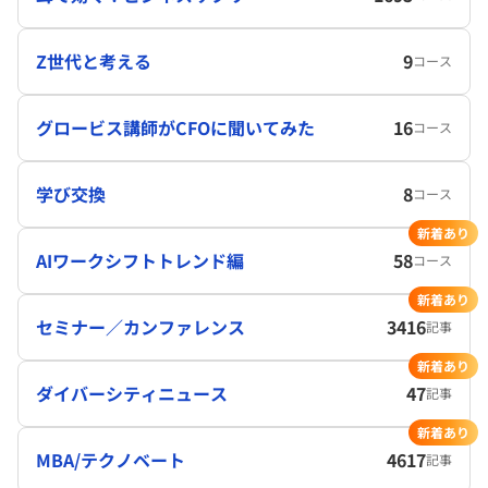
Z世代と考える
9
コース
グロービス講師がCFOに聞いてみた
16
コース
学び交換
8
コース
新着あり
AIワークシフトトレンド編
58
コース
新着あり
セミナー／カンファレンス
3416
記事
新着あり
ダイバーシティニュース
47
記事
新着あり
MBA/テクノベート
4617
記事