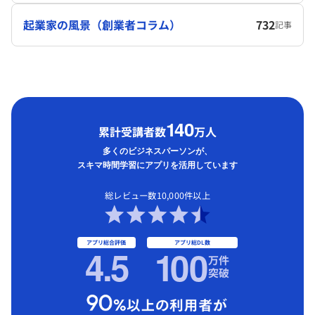
起業家の風景（創業者コラム）
732
記事
1
40
累計受講者数
万人
多くのビジネスパーソンが、
スキマ時間学習にアプリを活用しています
総レビュー数10,000件以上
アプリ総合評価
アプリ総DL数
4.5
1
00
万件
突破