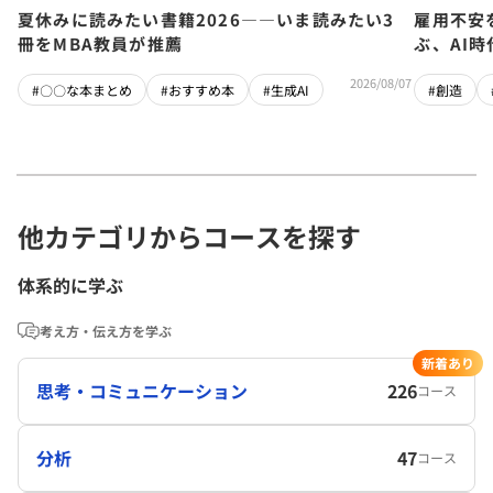
夏休みに読みたい書籍2026――いま読みたい3
雇用不安
冊をMBA教員が推薦
ぶ、AI
2026/08/07
#〇〇な本まとめ
#おすすめ本
#生成AI
#創造
他カテゴリからコースを探す
体系的に学ぶ
考え方・伝え方を学ぶ
新着あり
思考・コミュニケーション
226
コース
分析
47
コース