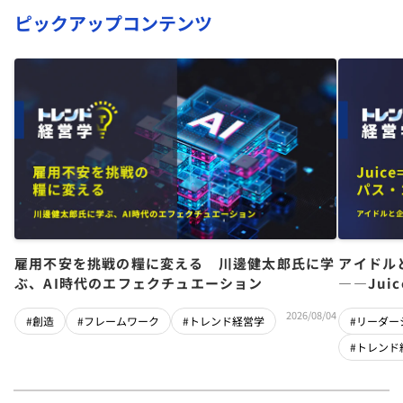
ピックアップコンテンツ
雇用不安を挑戦の糧に変える 川邊健太郎氏に学
アイドル
ぶ、AI時代のエフェクチュエーション
――Jui
チーム」
2026/08/04
#創造
#フレームワーク
#トレンド経営学
#リーダー
#トレンド