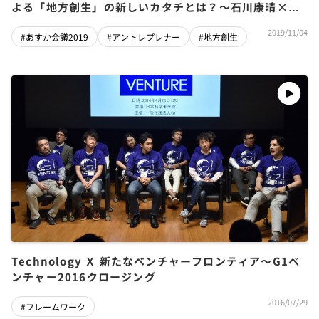
よる「地方創生」の新しいカタチとは？～石川康晴×出
雲充×末松（神原）弥奈子×寺田航平×仲川げん
2019/11/04
#あすか会議2019
#アントレプレナー
#地方創生
Technology Ｘ 新たなベンチャーフロンティア～G1ベ
ンチャー2016クロージング
2016/07/29
#フレームワーク