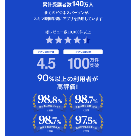
1
40
累計受講者数
万人
多くのビジネスパーソンが、
スキマ時間学習にアプリを活用しています
総レビュー数10,000件以上
アプリ総合評価
アプリ総DL数
4.5
1
00
万件
突破