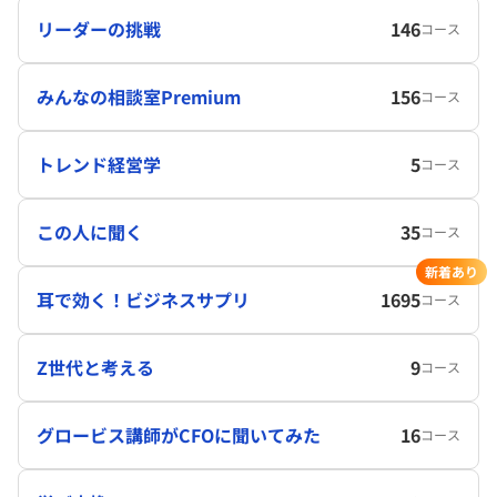
リーダーの挑戦
146
コース
みんなの相談室Premium
156
コース
トレンド経営学
5
コース
この人に聞く
35
コース
新着あり
耳で効く！ビジネスサプリ
1695
コース
Z世代と考える
9
コース
グロービス講師がCFOに聞いてみた
16
コース