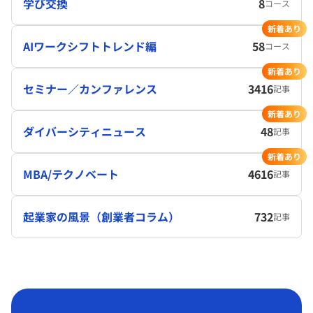
学び交換
8
コース
新着あり
AIワークシフトトレンド編
58
コース
新着あり
セミナー／カンファレンス
3416
記事
新着あり
ダイバーシティニュース
48
記事
新着あり
MBA/テクノベート
4616
記事
起業家の風景（創業者コラム）
732
記事