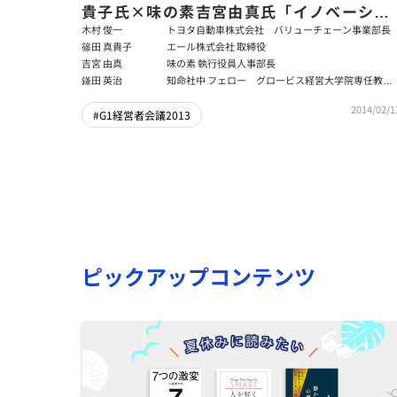
貴子氏×味の素吉宮由真氏「イノベーショ
ンを起こす人材マネジメントによる企業成
木村 俊一
トヨタ自動車株式会社 バリューチェーン事業部長
篠田 真貴子
エール株式会社 取締役
長」後編
吉宮 由真
味の素 執行役員人事部長
鎌田 英治
知命社中 フェロー グロービス経営大学院専任教
授 グロービス・パートナー・ファカルティ
2014/02/1
#G1経営者会議2013
ピックアップコンテンツ