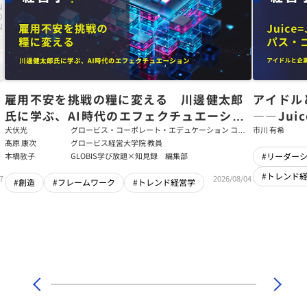
た
雇用不安を挑戦の糧に変える 川邊健太郎
アイドル
氏に学ぶ、AI時代のエフェクチュエーショ
――Jui
ン
強いチー
犬伏光
グロービス・コーポレート・エデュケーション コー
市川 有希
ポレート・ソリューション・チーム コンサルタント
髙原 康次
グロービス経営大学院 教員
本橋敦子
GLOBIS学び放題×知見録 編集部
#リーダー
#トレンド
7
2026/08/04
#創造
#フレームワーク
#トレンド経営学