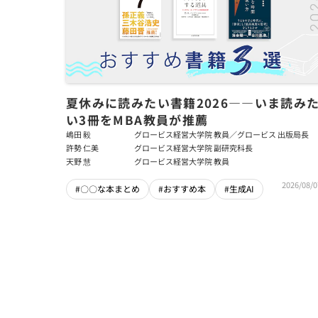
夏休みに読みたい書籍2026――いま読み
い3冊をMBA教員が推薦
嶋田 毅
グロービス経営大学院 教員／グロービス 出版局長
許勢 仁美
グロービス経営大学院 副研究科長
天野 慧
グロービス経営大学院 教員
2026/08/0
#〇〇な本まとめ
#おすすめ本
#生成AI