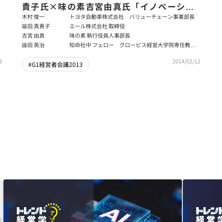
貴子氏×味の素吉宮由真氏「イノベーショ
ンを起こす人材マネジメントによる企業成
木村 俊一
トヨタ自動車株式会社 バリューチェーン事業部長
篠田 真貴子
エール株式会社 取締役
長」前編
吉宮 由真
味の素 執行役員人事部長
鎌田 英治
知命社中 フェロー グロービス経営大学院専任教
授 グロービス・パートナー・ファカルティ
3
2014/02/12
#G1経営者会議2013