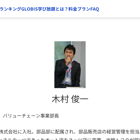
ランキング
GLOBIS学び放題とは？
料金プラン
FAQ
木村 俊一
 バリューチェーン事業部長
車株式会社に入社。部品部に配属され、部品販売店の経営管理を担当。
ャネルの一つであったオート店をネッツ店に変更、当時トヨタが弱