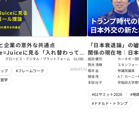
と企業の意外な共通点
「日本衰退論」の
ce=Juiceに見る「入れ替わっても
関係の現在地｜日本
ム」をつくるパス・ゴール理論
戦略【櫛田健児×
グロービス・デジタル・プラットフォーム GLOBIS
櫛田 健児
カーネギー国
学び放題 編集部・コンテンツ開発チーム
ラムディレク
筒井 清輝
スタンフォー
輝】
2026/07/31
大学アジア太
堀井 巌
参議院議員
シップ
#フレームワーク
フェロー
関灘 茂
A.T. カー
経営学
本法人会長
本田 桂子
早稲田大学商
#G1サミット2026
#地
#ドナルド・トランプ