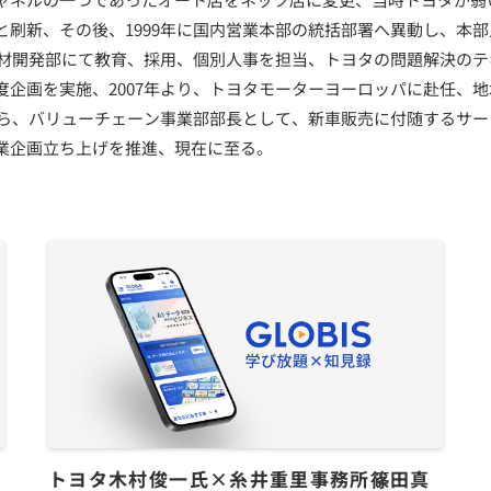
と刷新、その後、1999年に国内営業本部の統括部署へ異動し、本
、人材開発部にて教育、採用、個別人事を担当、トヨタの問題解決の
度企画を実施、2007年より、トヨタモーターヨーロッパに赴任、
年から、バリューチェーン事業部部長として、新車販売に付随するサ
業企画立ち上げを推進、現在に至る。
トヨタ木村俊一氏×糸井重里事務所篠田真