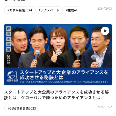
2024/09/23
#あすか会議2024
#テクノベート
#生成AI
スタートアップと大企業のアライアンスを成功させる秘
訣とは／グローバルで勝つためのアライアンスとは／経
営陣のダイバーシティをどのように実現するか？【髙橋
2024/01/22
#G1経営者会議2023
誠×辻庸介×中村亜由子×横山直人×今野穣】