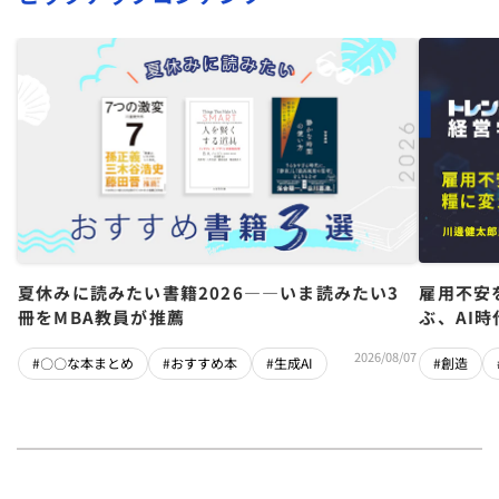
夏休みに読みたい書籍2026――いま読みたい3
雇用不安
冊をMBA教員が推薦
ぶ、AI
2026/08/07
#〇〇な本まとめ
#おすすめ本
#生成AI
#創造