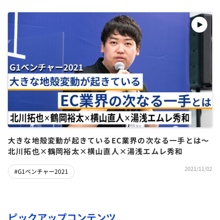
大きな地殻変動が起きているEC業界の次なる一手とは〜
北川拓也×鶴岡裕太×横山直人×湯浅エムレ秀和
2021/11/02
#G1ベンチャー2021
ピックアップコンテンツ