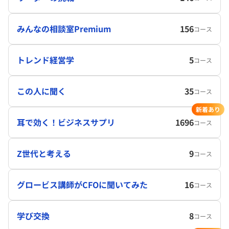
みんなの相談室Premium
156
コース
トレンド経営学
5
コース
この人に聞く
35
コース
新着あり
耳で効く！ビジネスサプリ
1696
コース
Z世代と考える
9
コース
グロービス講師がCFOに聞いてみた
16
コース
学び交換
8
コース