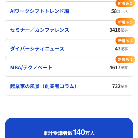
新着あり
AIワークシフトトレンド編
58
コース
新着あり
セミナー／カンファレンス
3416
記事
新着あり
ダイバーシティニュース
47
記事
新着あり
MBA/テクノベート
4617
記事
起業家の風景（創業者コラム）
732
記事
1
40
累計受講者数
万人